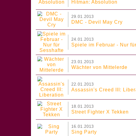
Hitman: Absolution
29.01.2013
DMC - Devil May Cry
24.01.2013
Spiele im Februar - Nur fü
23.01.2013
Wächter von Mittelerde
22.01.2013
Assassin's Creed III: Liber
18.01.2013
Street Fighter X Tekken
16.01.2013
Sing Party