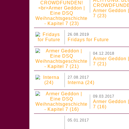
ACHTUNG: BL
CROWDFUNDE
Armer Geddon |
7 (23)
26.08.2019
Fridays for Future
04.12.2018
Armer Geddon |
7 (21)
27.08.2017
Interna (24)
09.03.2017
Armer Geddon |
7 (16)
05.01.2017