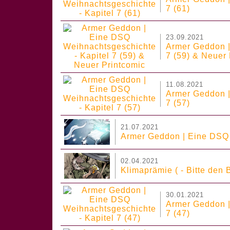
7 (61)
23.09.2021
Armer Geddon |
7 (59) & Neuer 
11.08.2021
Armer Geddon |
7 (57)
21.07.2021
Armer Geddon | Eine DSQ 
02.04.2021
Klimaprämie ( - Bitte den 
30.01.2021
Armer Geddon |
7 (47)