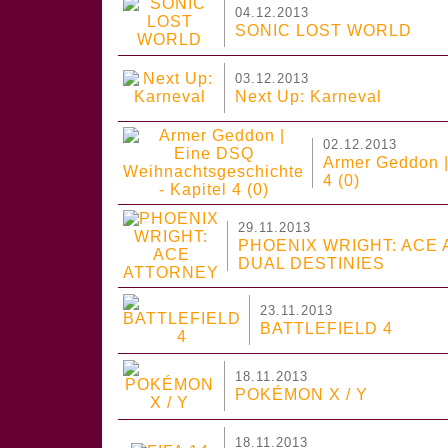
04.12.2013
SONIC LOST WORLD
03.12.2013
Next Up: Karneval
02.12.2013
Armer Geddon |
4 (0)
29.11.2013
PHOENIX WRIGHT: ACE
DUAL DESTINIES
23.11.2013
BATTLEFIELD 4
18.11.2013
POKÉMON X / Y
18.11.2013