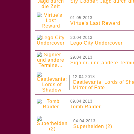
Sly Cooper: Jagd durch di
01.05.2013
Virtue's Last Reward
30.04.2013
Lego City Undercover
29.04.2013
Signier- und andere Term
12.04.2013
Castlevania: Lords of S
Mirror of Fate
09.04.2013
Tomb Raider
04.04.2013
Superhelden (2)