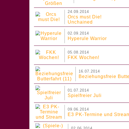
24.09.2014
Orcs must Die!
Unchained
02.09.2014
Hyperule Warrior
05.08.2014
FKK Wochen!
16.07.2014
Beziehungsfreie Butte
01.07.2014
Spielfreier Juli
09.06.2014
E3 PK-Termine und Strea
02.06.2014