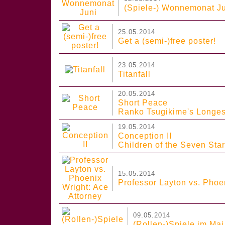
(Spiele-) Wonnemonat J
25.05.2014
Get a (semi-)free poster!
23.05.2014
Titanfall
20.05.2014
Short Peace
Ranko Tsugikime's Longes
19.05.2014
Conception II
Children of the Seven Sta
15.05.2014
Professor Layton vs. Phoe
09.05.2014
(Rollen-)Spiele im Mai