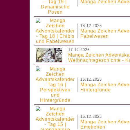
Manga Zeichen Adven
18.12.2025
Manga Zeichen Advent
Fabelwesen
17.12.2025
Manga Zeichen Adventska
Weihnachtsgeschichte - Ka
16.12.2025
Manga Zeichen Adven
Hintergründe
15.12.2025
Manga Zeichen Adven
Emotionen