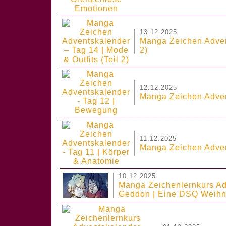
13.12.2025
Manga Zeichen Advent
2)
12.12.2025
Manga Zeichen Adven
11.12.2025
Manga Zeichen Adven
10.12.2025
Manga Zeichenlernkurs Adv
Geddon | Eine DSQ Weihna