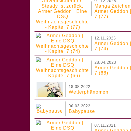
01.12.2025
Manga Zeichenl
Armer Geddon |
7 (77)
12.11.2025
Armer Geddon |
7 (74)
28.04.2023
Armer Geddon |
7 (66)
18.08.2022
Wetterphänomen
06.03.2022
Babypause
07.11.2021
Armer Geddon |