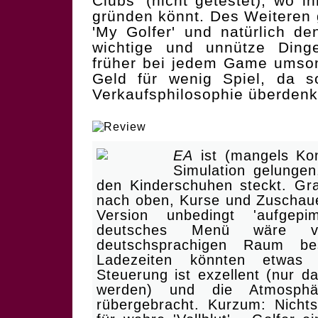
Clubs' (nicht getestet), wo i
gründen könnt. Des Weiteren g
'My Golfer' und natürlich den
wichtige und unnütze Ding
früher bei jedem Game umson
Geld für wenig Spiel, da s
Verkaufsphilosophie überdenk
| Der Tiger hat noch Milc
EA
ist (mangels Kon
Simulation gelungen
den Kinderschuhen steckt. Gra
nach oben, Kurse und Zuschaue
Version unbedingt 'aufgep
deutsches Menü wäre v
deutschsprachigen Raum be
Ladezeiten könnten etwas 
Steuerung ist exzellent (nur da
werden) und die Atmosphä
rübergebracht. Kurzum: Nicht