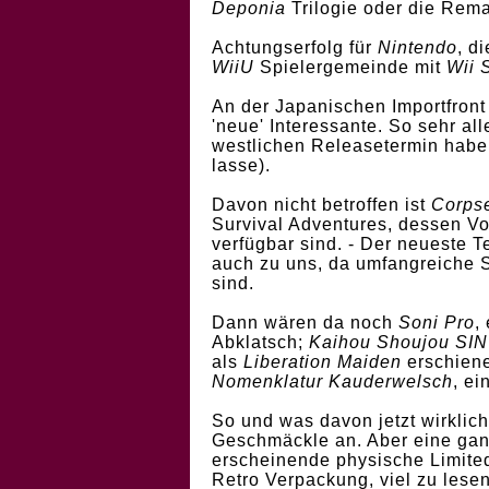
Deponia
Trilogie oder die Rem
Achtungserfolg für
Nintendo
, d
WiiU
Spielergemeinde mit
Wii 
An der Japanischen Importfront
'neue' Interessante. So sehr al
westlichen Releasetermin haben
lasse).
Davon nicht betroffen ist
Corpse
Survival Adventures, dessen Vo
verfügbar sind. - Der neueste T
auch zu uns, da umfangreiche 
sind.
Dann wären da noch
Soni Pro
,
Abklatsch;
Kaihou Shoujou SIN
als
Liberation Maiden
erschien
Nomenklatur Kauderwelsch
, ei
So und was davon jetzt wirklic
Geschmäckle an. Aber eine ganz
erscheinende physische Limite
Retro Verpackung, viel zu lese