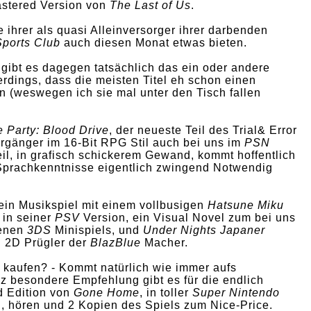
astered Version von
The Last of Us
.
ie ihrer als quasi Alleinversorger ihrer darbenden
Sports Club
auch diesen Monat etwas bieten.
 gibt es dagegen tatsächlich das ein oder andere
lerdings, dass die meisten Titel eh schon einen
 (weswegen ich sie mal unter den Tisch fallen
 Party: Blood Drive
, der neueste Teil des Trial& Error
rgänger im 16-Bit RPG Stil auch bei uns im
PSN
eil, in grafisch schickerem Gewand, kommt hoffentlich
Sprachkenntnisse eigentlich zwingend Notwendig
 ein Musikspiel mit einem vollbusigen
Hatsune Miku
in seiner
PSV
Version, ein Visual Novel zum bei uns
enen
3DS
Minispiels, und
Under Nights Japaner
n 2D Prügler der
BlazBlue
Macher.
h kaufen? - Kommt natürlich wie immer aufs
 besondere Empfehlung gibt es für die endlich
d Edition von
Gone Home
, in toller
Super Nintendo
n, hören und 2 Kopien des Spiels zum Nice-Price.