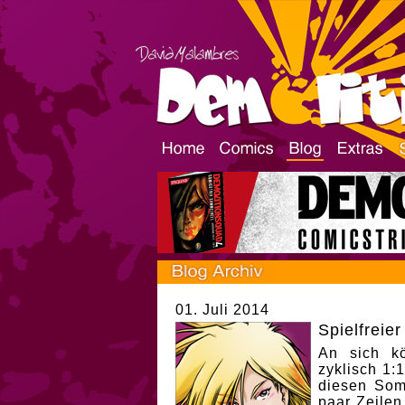
01. Juli 2014
Spielfreier
An sich kö
zyklisch 1:1
diesen Som
paar Zeilen