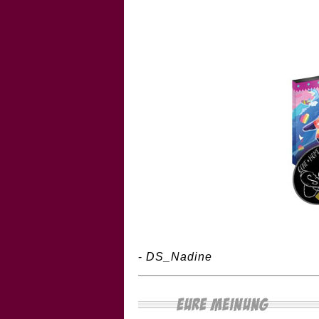
-
DS_Nadine