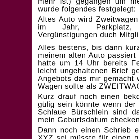
mehr ist) gegangen um me
wurde folgendes festgelegt:
Altes Auto wird Zweitwagen,
im Jahr, Parkplatz, 
Vergünstigungen duch Mitgli
Alles bestens, bis dann kur
meinem alten Auto passiert
hatte um 14 Uhr bereits F
leicht ungehaltenen Brief g
Angebots das mir gemacht w
Wagen sollte als ZWEITWA
Kurz drauf noch einen be
gülig sein könnte wenn der 
Schlaue Bürschlein sind d
mein Geburtsdatum checken
Dann noch einen Schrieb er
XYZ sei müsste für einen g