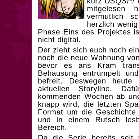
kurz
DSQSP!
W
mitgelesen 
vermutlich s
herzlich wenig
Phase Eins des Projektes i
nicht digital.
Der zieht sich auch noch ein
noch die neue Wohnung von
bevor es ans Kram trans
Behausung entrümpelt un
befreit. Deswegen heute 
aktuellen Storyline. D
kommenden Wochen ab und 
knapp wird, die letzten Spa
Format um die Geschichte 
und in einem Rutsch les
Bereich.
Da die Serie bereits seit