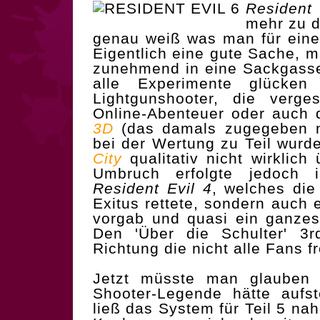
Resident 
mehr zu 
genau weiß was man für eine
Eigentlich eine gute Sache, 
zunehmend in eine Sackgasse
alle Experimente glück
Lightgunshooter, die verge
Online-Abenteuer oder auch 
3D
(das damals zugegeben n
bei der Wertung zu Teil wurd
City
qualitativ nicht wirklich
Umbruch erfolgte jedoch i
Resident Evil 4
, welches die
Exitus rettete, sondern auch
vorgab und quasi ein ganzes
Den 'Über die Schulter' 3r
Richtung die nicht alle Fans fr
Jetzt müsste man glaube
Shooter-Legende hätte aufs
ließ das System für Teil 5 na