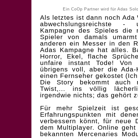
Ein CoOp Partner wird für Adas So
Als letztes ist dann noch Ad
abwechslungsreichste - 
Kampagne des Spieles die 
Spieler von damals umarm
anderen ein Messer in den 
Adas Kampagne hat alles. Bal
Horror, Ekel, flache Sprüche
unfaire instant Tode! Von 
übrigens voll, aber die Ada
einen Fernseher gekostet (Ich
Die Story bekommt auch 
Twist,... ins völlig läche
irgendwie nichts; das gehört z
Für mehr Spielzeit ist ge
Erfahrungspunkten mit dene
verbessern könnt, für neue D
dem Multiplayer. Online geh
bekannten Mercenaries Modu