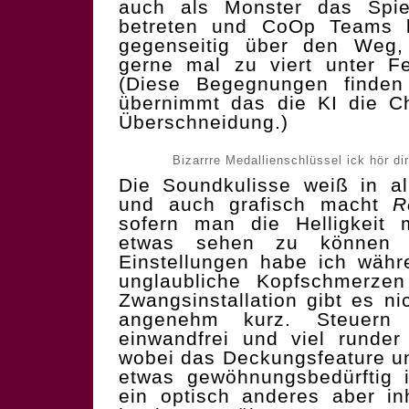
auch als Monster das Spi
betreten und CoOp Teams l
gegenseitig über den Weg,
gerne mal zu viert unter 
(Diese Begegnungen finden 
übernimmt das die KI die Ch
Überschneidung.)
Bizarrre Medallienschlüssel ick hör di
Die Soundkulisse weiß in al
und auch grafisch macht
R
sofern man die Helligkeit 
etwas sehen zu können 
Einstellungen habe ich wäh
unglaubliche Kopfschmerz
Zwangsinstallation gibt es n
angenehm kurz. Steuern
einwandfrei und viel runde
wobei das Deckungsfeature un
etwas gewöhnungsbedürftig 
ein optisch anderes aber in