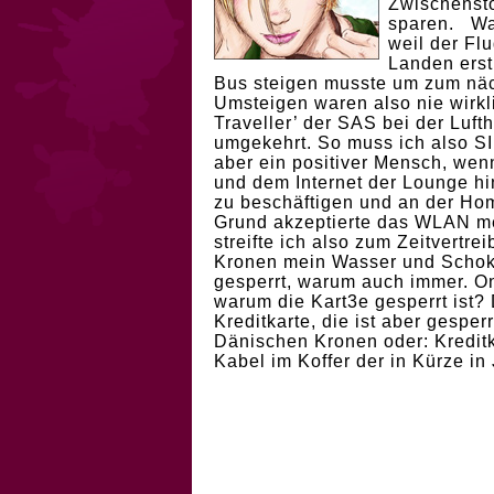
Zwischensto
sparen. Wa
weil der Fl
Landen erst
Bus steigen musste um zum näc
Umsteigen waren also nie wirkl
Traveller’ der SAS bei der Luft
umgekehrt. So muss ich also S
aber ein positiver Mensch, wen
und dem Internet der Lounge hi
zu beschäftigen und an der Hom
Grund akzeptierte das WLAN mei
streifte ich also zum Zeitvertr
Kronen mein Wasser und Schoki 
gesperrt, warum auch immer. On
warum die Kart3e gesperrt ist
Kreditkarte, die ist aber gespe
Dänischen Kronen oder: Kreditk
Kabel im Koffer der in Kürze in