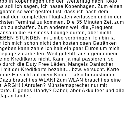
pp in Kopenhagen und den Weiterflug nach Tokio
s soll ich sagen, ich hasse Kopenhagen. Zum einen
ughafen so weit gestreut ist, dass ich nach dem
 mal den kompletten Flughafen verlassen und in den
hsten Terminal zu kommen. Die 35 Minuten Zeit zum
ich zu schaffen. Zum anderen weil die ‚Frequent
hansa in die Business-Lounge dürfen, aber nicht
IEBEN STUNDEN im Limbo verbringen. Ich bin ja
n ich mich schon nicht den kostenlosen Getränken
ngeben kann zahle ich halt ein paar Euros um mich
epage zu arbeiten. Weit gefehlt, aus irgendeinem
ne Kreditkarte nicht. Kann ja mal passieren, so
eib durch die Duty Free Läden. Mangels Dänischer
mit der Kreditkarte bezahlt… bzw. versucht. Karte
line-Einsicht auf mein Konto – also herausfinden
? Dazu braucht es WLAN! Zum WLAN braucht es eine
rrt. ARGH!!! Anrufen? Münzfernsprecher nur mit
arte. Eigenes Handy? Dabei; aber Akku leer und alle
 Japan landet.