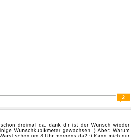
2
 schon dreimal da, dank dir ist der Wunsch wieder
einige Wunschkubikmeter gewachsen :) Aber: Warum
 Warst schon um 8 Uhr morgens da? ;) Kann mich nur