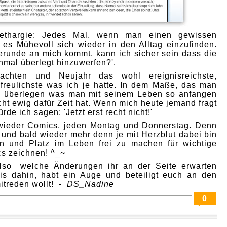
lethargie: Jedes Mal, wenn man einen gewissen
t es Mühevoll sich wieder in den Alltag einzufinden.
runde an mich kommt, kann ich sicher sein dass die
nmal überlegt hinzuwerfen?'.
achten und Neujahr das wohl ereignisreichste,
reulichste was ich je hatte. In dem Maße, das man
zu überlegen was man mit seinem Leben so anfangen
cht ewig dafür Zeit hat. Wenn mich heute jemand fragt
de ich sagen: 'Jetzt erst recht nicht!'
 wieder Comics, jeden Montag und Donnerstag. Denn
und bald wieder mehr denn je mit Herzblut dabei bin
en und Platz im Leben frei zu machen für wichtige
s zeichnen! ^_~
also welche Änderungen ihr an der Seite erwarten
Bis dahin, habt ein Auge und beteiligt euch an den
itreden wollt!
- DS_Nadine
0