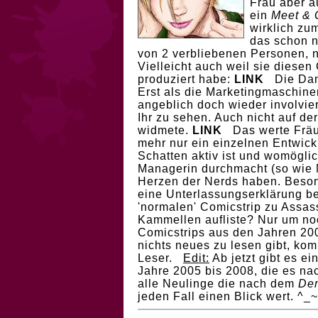
Frau aber a
ein
Meet & 
wirklich zum
das schon n
von 2 verbliebenen Personen, n
Vielleicht auch weil sie diesen
produziert habe:
LINK
Die Dame
Erst als die Marketingmaschine
angeblich doch wieder involvier
Ihr zu sehen. Auch nicht auf d
widmete.
LINK
Das werte Fräule
mehr nur ein einzelnen Entwick
Schatten aktiv ist und womöglic
Managerin durchmacht (so wie M
Herzen der Nerds haben. Besond
eine Unterlassungserklärung b
'normalen' Comicstrip zu Assas
Kammellen aufliste? Nur um no
Comicstrips aus den Jahren 200
nichts neues zu lesen gibt, kom
Leser.
Edit:
Ab jetzt gibt es ei
Jahre 2005 bis 2008, die es na
alle Neulinge die nach dem
Dem
jeden Fall einen Blick wert. ^_~