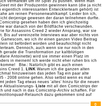
uch vermarktet um ihr Spiel zu pushen. Wenn man
Greet
mit der Produzentin gewinnen kann (die ja nicht
 eigentlich interessanten Entwicklerteam gehört) ist
ahe am reinen Personenwahlkampf. Leider bin ich,
icht derjenige gewesen der daran teilnehmen durfte.
 Comicstrip gesehen haben den ich gleichzeitig
 war danach von der Bildfläche verschwunden.
rie für Assassins Creed 2 wieder Ansprang, war sie
t. Bis auf vereinzelte Interviews war aber nichts von
er Gamescom, wo ich ihr einen ganzen Video Beitrag
in ist befördert worden und beaufsichtigt nicht
lerteam. Dennoch, auch wenn sie nur noch in den
h gerade die Transformation zur kaltblütigen
arie Antoinette) wird sie immer einen Platz im
ers in meinem! Ich werde nicht eher ruhen bis ich
ekomme! Btw.: Natürlich gibt es auch einen
sins Creed 1.
LINK
Warum ich die ganzen alten
chmal hinzuweisen das jeden Tag ein paar alte
5 - 2008 online gehen. Also selbst wenn es mal
mt jeden Tag etwas neues 'altes' hinzu für die neuen
ne Aktualisierungs-
Liste
mit all den Comicstrips der
ch und nach in das Comicstrip-Archiv schaffen. Für
olitionquad
-Relaunch dazu gekommen sind auf
0