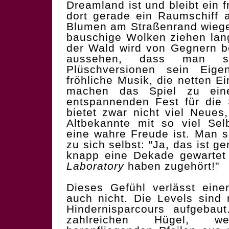
Dreamland ist und bleibt ein f
dort gerade ein Raumschiff 
Blumen am Straßenrand wiegen
bauschige Wolken ziehen lan
der Wald wird von Gegnern b
aussehen, dass man s
Plüschversionen sein Eig
fröhliche Musik, die netten Ein
machen das Spiel zu ein
entspannenden Fest für die
bietet zwar nicht viel Neues
Altbekannte mit so viel Sel
eine wahre Freude ist. Man s
zu sich selbst: "Ja, das ist g
knapp eine Dekade gewarte
Laboratory
haben zugehört!"
Dieses Gefühl verlässt ein
auch nicht. Die Levels sind 
Hindernisparcours aufgebau
zahlreichen Hügel, w