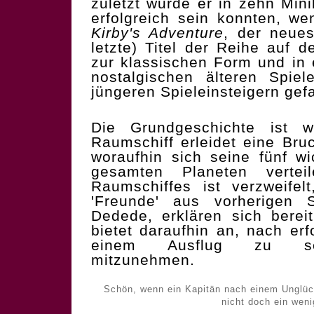
zuletzt wurde er in zehn Mini
erfolgreich sein konnten, w
Kirby's Adventure
, der neues
letzte) Titel der Reihe auf 
zur klassischen Form und in 
nostalgischen älteren Spie
jüngeren Spieleinsteigern gefa
Die Grundgeschichte ist w
Raumschiff erleidet eine Br
woraufhin sich seine fünf wi
gesamten Planeten verte
Raumschiffes ist verzweifel
'Freunde' aus vorherigen 
Dedede, erklären sich berei
bietet daraufhin an, nach erf
einem Ausflug zu sei
mitzunehmen.
Schön, wenn ein Kapitän nach einem Unglück
nicht doch ein weni