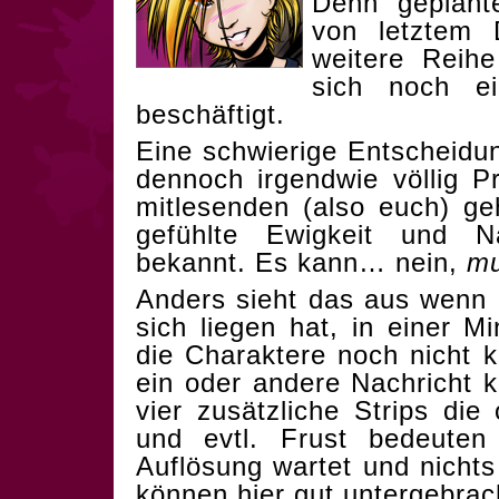
Denn geplant
von letztem 
weitere Reih
sich noch ei
beschäftigt.
Eine schwierige Entscheidu
dennoch irgendwie völlig Pr
mitlesenden (also euch) ge
gefühlte Ewigkeit und N
bekannt. Es kann… nein,
m
Anders sieht das aus wenn
sich liegen hat, in einer 
die Charaktere noch nicht k
ein oder andere Nachricht 
vier zusätzliche Strips di
und evtl. Frust bedeute
Auflösung wartet und nichts
können hier gut untergebrac