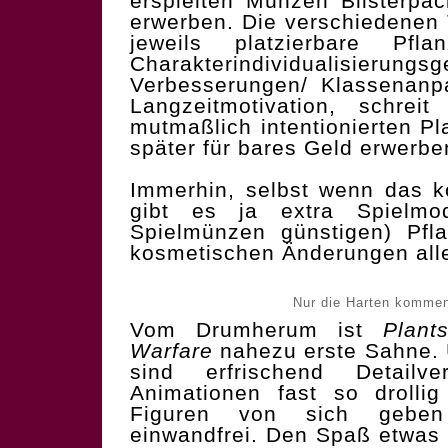
erspielten Münzen Blisterpa
erwerben. Die verschiedenen 
jeweils platzierbare Pfl
Charakterindividuali
Verbesserungen/ Klassenanp
Langzeitmotivation, schre
mutmaßlich intentionierten P
später für bares Geld erwerb
Immerhin, selbst wenn das k
gibt es ja extra Spielm
Spielmünzen günstigen) Pfl
kosmetischen Änderungen alle
Nur die Harten kommen
Vom Drumherum ist
Plant
Warfare
nahezu erste Sahne.
sind erfrischend Detailv
Animationen fast so drolli
Figuren von sich gebe
einwandfrei. Den Spaß etwas 