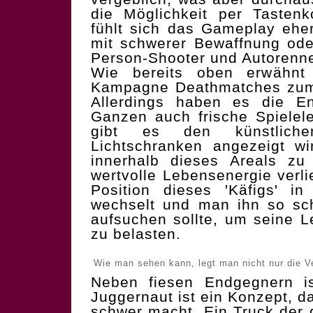
die Möglichkeit per Tastenk
fühlt sich das Gameplay ehe
mit schwerer Bewaffnung ode
Person-Shooter und Autorenn
Wie bereits oben erwähnt 
Kampagne Deathmatches zum 
Allerdings haben es die En
Ganzen auch frische Spielel
gibt es den künstlich
Lichtschranken angezeigt wi
innerhalb dieses Areals zu
wertvolle Lebensenergie verli
Position dieses 'Käfigs' in
wechselt und man ihn so sch
aufsuchen sollte, um seine L
zu belasten.
Wie man sehen kann, legt man nicht nur die V
Neben fiesen Endgegnern i
Juggernaut ist ein Konzept, 
schwer macht. Ein Truck der 