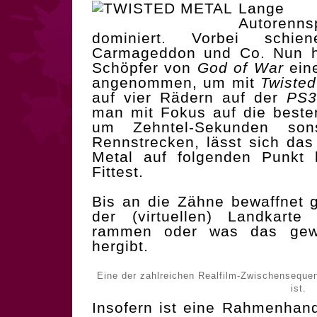
Lange 
Autorenns
dominiert. Vorbei schi
Carmageddon und Co. Nun ha
Schöpfer von
God of War
eine
angenommen, um mit
Twisted
auf vier Rädern auf der
PS3
man mit Fokus auf die best
um Zehntel-Sekunden so
Rennstrecken, lässt sich das
Metal auf folgenden Punkt b
Fittest.
Bis an die Zähne bewaffnet g
der (virtuellen) Landkart
rammen oder was das gewä
hergibt.
Eine der zahlreichen Realfilm-Zwischensequen
ist.
Insofern ist eine Rahmenhandl