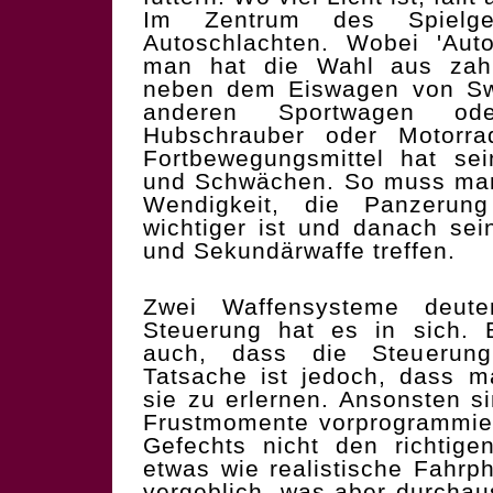
Im Zentrum des Spielge
Autoschlachten. Wobei 'Auto
man hat die Wahl aus zahl
neben dem Eiswagen von Swe
anderen Sportwagen o
Hubschrauber oder Motorra
Fortbewegungsmittel hat sei
und Schwächen. So muss man
Wendigkeit, die Panzerun
wichtiger ist und danach se
und Sekundärwaffe treffen.
Zwei Waffensysteme deut
Steuerung hat es in sich.
auch, dass die Steuerung
Tatsache ist jedoch, dass ma
sie zu erlernen. Ansonsten 
Frustmomente vorprogrammier
Gefechts nicht den richtige
etwas wie realistische Fahrp
vergeblich, was aber durchaus