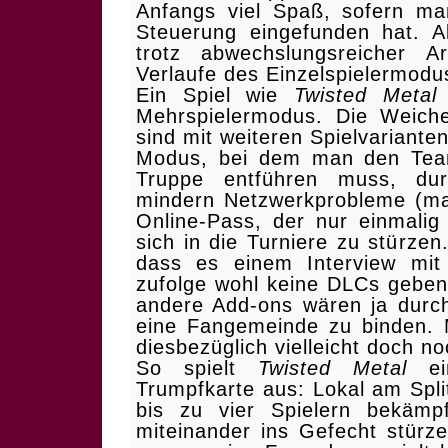
Anfangs viel Spaß, sofern man
Steuerung eingefunden hat. Al
trotz abwechslungsreicher A
Verlaufe des Einzelspielermodu
Ein Spiel wie
Twisted Metal
i
Mehrspielermodus. Die Weiche
sind mit weiteren Spielvariante
Modus, bei dem man den Team
Truppe entführen muss, durc
mindern Netzwerkprobleme (ma
Online-Pass, der nur einmalig
sich in die Turniere zu stürzen
dass es einem Interview mit
zufolge wohl keine DLCs geben
andere Add-ons wären ja durch
eine Fangemeinde zu binden. 
diesbezüglich vielleicht doch no
So spielt
Twisted Metal
ei
Trumpfkarte aus: Lokal am Spl
bis zu vier Spielern bekämp
miteinander ins Gefecht stür