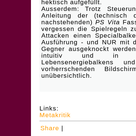
hektisch aufgefüllt.
Ausserdem: Trotz Steuerung
Anleitung der (technisch
nachstehenden)
PS Vita
Fass
vergessen die Spielregeln z
Attacken einen Specialbalk
Ausführung - und NUR mit d
Gegner ausgeknockt werden 
intuitiv und in Ab
Lebensenergiebalkens u
vorherrschenden Bildschi
unübersichtlich.
Links:
Metakritik
Share
|