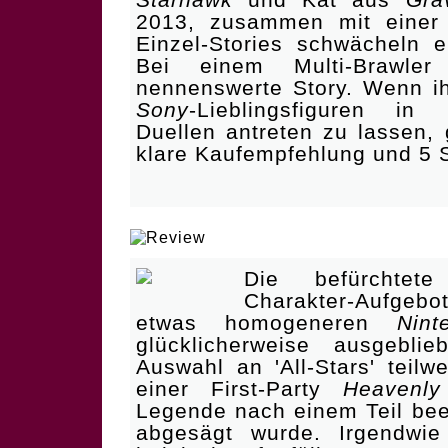
2013, zusammen mit einer 
Einzel-Stories schwächeln e
Bei einem Multi-Brawle
nennenswerte Story. Wenn ih
Sony
-Lieblingsfiguren in 
Duellen antreten zu lassen, 
klare Kaufempfehlung und 5 
| Für ein Partyspiel zu unin
Die befürchtete
Charakter-Aufgebo
etwas homogeneren
Nint
glücklicherweise ausgebli
Auswahl an 'All-Stars' teilw
einer First-Party
Heavenl
Legende nach einem Teil bee
abgesägt wurde. Irgendwie