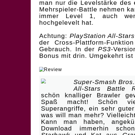
man nur die Levelstärke des 
Mehrspieler-Battle nehmen kan
immer Level 1, auch we
hochgelevelt hat.
Achtung:
PlayStation All-Star
der Cross-Plattform-Funkti
Gebrauch. In der
PS3
-Versio
Bonus mit drin. Umgekehrt ist
| Bunter Brawler mit Ecke
Super-Smash Bros.
All-Stars Battle 
schön knalliger Brawler gew
Spaß macht! Schön viele 
Superangriffe, ein sehr gute
was will man mehr? Vielleich
Kann man haben, angekünd
Download immerhin sch
Starhawk
und Kat aus
Gra