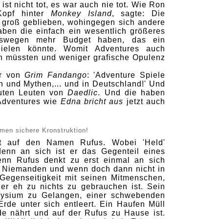
ist nicht tot, es war auch nie tot. Wie Ron
 Kopf hinter
Monkey Island
, sagte: Die
ch groß geblieben, wohingegen sich andere
aben die einfach ein wesentlich größeres
swegen mehr Budget haben, das ein
pielen könnte. Womit Adventures auch
en müssten und weniger grafische Opulenz
er von
Grim Fandango
: 'Adventure Spiele
n und Mythen,... und in Deutschland!' Und
guten Leuten von
Daedlic
. Und die haben
 Adventures wie
Edna bricht aus
jetzt auch
men sichere Kronstruktion!
rt auf den Namen Rufus. Wobei 'Held'
 denn an sich ist er das Gegenteil eines
enn Rufus denkt zu erst einmal an sich
n Niemanden und wenn doch dann nicht in
Gegenseitigkeit mit seinen Mitmenschen,
er eh zu nichts zu gebrauchen ist. Sein
Elysium zu Gelangen, einer schwebenden
 Erde unter sich entleert. Ein Haufen Müll
e nährt und auf der Rufus zu Hause ist.