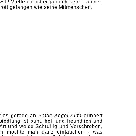
ll! Vielleicht ist er ja doch kein Träumer,
Trott gefangen wie seine Mitmenschen.
rios gerade an
Battle Angel Alita
erinnert
lsiedlung ist bunt, hell und freundlich und
 Art und weise Schrullig und Verschroben,
ten möchte man ganz eintauchen - was