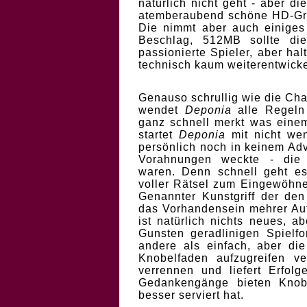
natürlich nicht geht - aber d
atemberaubend schöne HD-Grafi
Die nimmt aber auch einiges 
Beschlag, 512MB sollte die
passionierte Spieler, aber hal
technisch kaum weiterentwickel
Genauso schrullig wie die Cha
wendet
Deponia
alle Regeln
ganz schnell merkt was ein
startet
Deponia
mit nicht wen
persönlich noch in keinem Ad
Vorahnungen weckte - die g
waren. Denn schnell geht e
voller Rätsel zum Eingewöhne
Genannter Kunstgriff der de
das Vorhandensein mehrer Auf
ist natürlich nichts neues, 
Gunsten geradlinigen Spielfor
andere als einfach, aber di
Knobelfaden aufzugreifen v
verrennen und liefert Erfol
Gedankengänge bieten Kno
besser serviert hat.