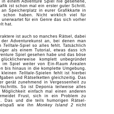
ie in einem Adventure Spiel nie gesehene,
k ist schon mal ein erster guter Schritt.
an Speicherplatz in eurer Grafikkarte in
 schon haben. Nicht wirklich viel für
t unerwartet für ein Genre das sich vorher
t hat.
raktere ist auch so manches Rätsel, dabei
 der Adventurekunst an, bei denen man
em
Telltale
-Spiel so alles fehlt. Tatsächlich
iger als einem Tutorial, etwas dass ich
venture Spiel gesehen habe und das böse
lücklicherweise komplett unbegründet
s im Spiel weiter von Ein-Raum Arealen
n bis hinaus in die komplette Umgebung.
n kleinen
Telltale
-Spielen fehlt ist hierbei
gaben und Rätselketten gleichzeitig. Das
aber gerät zunehmend in Vergessenheit zu
tschritts. So ist Deponia teilweise alles
e Möglichkeit einfach mal einen anderen
ermeidet Frust, sich in ein Problem zu
ge. Das und die teils humorigen Rätsel-
belspaß wie ihn
Monkey Island 2
nicht