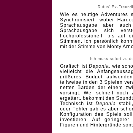
Rufus' Ex-Freundi
Wie es heutige Adventures 
Synchronisiert, wobei Hardc
Sprachausgabe aber auch
Sprachausgabe sich vers
hochprofessionell, bis auf 
Stimmen. Ich persönlich konn
mit der Stimme von Monty Arn
Ich muss sofort zu d
Grafisch ist
Deponia
, wie sch
vielleicht die Anfangsaussa
größeres Budget aufwenden
teilweise in den 3 Spielen ve
netten Barden der einem zw
vorsingt. Wer schnell noch
ergattert, bekommt den Soundt
Technisch ist
Deponia
stabil
oder Fehler gab es aber schon
Konfiguration des Spiels sol
investieren. Auf geringerer
Figuren und Hintergründe son