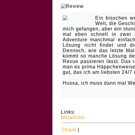
| Kunst nach kuva
Ein bisschen we
Welt, die Gesch
mich gefangen, aber ein stun
mal eben schnell in zwei S
Adventure manchmal einfach
Lösung nicht findet und di
Dennoch, wie das letzte Mal
kommt so manche Lösung des
Revue passieren lässt. Das i
man es prima Häppchenweise s
gut, das ich am liebsten 24/7
Hussa, ich muss dann mal W
Links:
Metakritik
Share
|