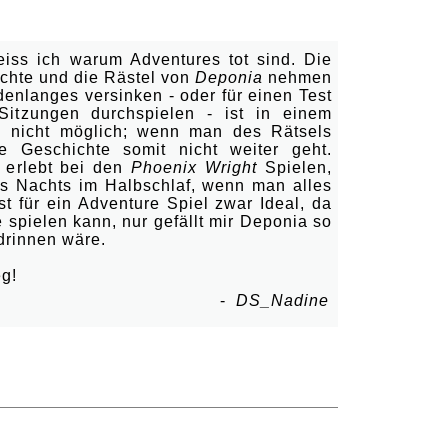
qscher Müllverordnung!
iss ich warum Adventures tot sind. Die
ichte und die Rästel von
Deponia
nehmen
denlanges versinken - oder für einen Test
itzungen durchspielen - ist in einem
 nicht möglich; wenn man des Rätsels
e Geschichte somit nicht weiter geht.
 erlebt bei den
Phoenix Wright
Spielen,
 Nachts im Halbschlaf, wenn man alles
st für ein Adventure Spiel zwar Ideal, da
pielen kann, nur gefällt mir Deponia so
 drinnen wäre.
eg!
-
DS_Nadine