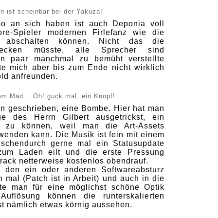
n ist scheinbar bei der Yakuza!
so an sich haben ist auch Deponia voll
ore-Spieler modernen Firlefanz wie die
 abschalten können. Nicht das die
tecken müsste, alle Sprecher sind
ein paar manchmal zu bemüht verstellte
te mich aber bis zum Ende nicht wirklich
old anfreunden.
em Mäd... Oh! guck mal, ein Knopf!
on geschrieben, eine Bombe. Hier hat man
ge des Herrn Gilbert ausgetrickst, ein
 zu können, weil man die Art-Assets
rwenden kann. Die Musik ist fein mit einem
ischendurch gerne mal ein Statusupdate
 zum Laden eilt und die erste Pressung
rack netterweise kostenlos obendrauf.
, den ein oder anderen Softwareabsturz
 mal (Patch ist in Arbeit) und auch in die
lte man für eine möglichst schöne Optik
 Auflösung können die runterskalierten
st nämlich etwas körnig aussehen.