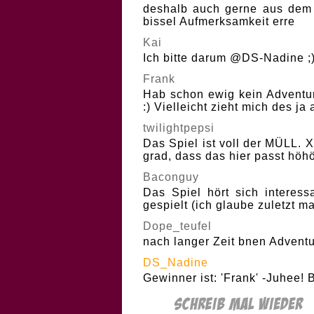
deshalb auch gerne aus dem T
bissel Aufmerksamkeit erre
Kai
Ich bitte darum @DS-Nadine ;
Frank
Hab schon ewig kein Adventur
:) Vielleicht zieht mich des ja
twilightpepsi
Das Spiel ist voll der MÜLL. X
grad, dass das hier passt höhö
Baconguy
Das Spiel hört sich interes
gespielt (ich glaube zuletzt m
Dope_teufel
nach langer Zeit bnen Advent
DS_Nadine
Gewinner ist: 'Frank' -Juhee!