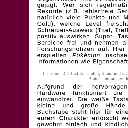
gejagt. Wer sich regelmäß
Rekorde (z.B. fehlerfreie Seri
natürlich viele Punkte und M
Gold), welche Level freisc
Schreiber-Ausweis (Titel, Tre
positiv auswirken. Super- Ta
Bereiche frei und nehmen al
Forschungsnotizen auf. Hier
erspielten
Pokémon
nachseh
Informationen wie Eigenschaf
Im Ernst: Die Tastatur sieht gut aus und ist
Preis/ Leistungsverh
Aufgrund der hervorrage
Hardware funktioniert die
einwandfrei. Die weiße Tasta
kleine und große Hände 
Buchstabe steht hier für ein
eurem Charakter erforscht we
gewohnt einfach und kindlich