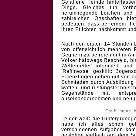
Gefallene Feinde hinterlasse
Dinge. Gleiches tun verb
herumliegende Leichen und 
zahlreichen Ortschaften bi
bedeuten, dass bei einem ill
ihren Pflichten nachkommt und 
Nach den ersten 14 Stunden b
von offensichtlich mehreren
Gegnern zu befreien gilt in A
Völker halbwegs Bescheid, bi
Weltenretter informiert un
'Raffinesse' geskillt: Boge
Feienklingen gehen gut von d
Schmieden durch Ausbildung 
waffen- und rüstungstechnisc
Gegenstände mit entsp
auseinandernehmen und neu (u
Greift ihn an, 
Leider weiß die Hintergrundge
habe ich alles schon ge
verschiedenen Aufgaben kom
bestehen vielfach aus dem 