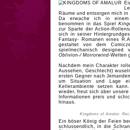
Ei
Le
Räume und entsorgen mich in 
Da erwache ich in einem 
benommen in das Spiel
King
zur Sparte der Action-Rollen
sich in seiner Hintergrundge
Fantasy- Romanen eines R.A.
gestaltet von dem Comicz
spielmechanisch designed
Oblivion-/ Morrorwind-
Welten 
Nachdem mein Charakter rollen
Aussehen, Geschlecht) wuseln
ersten Gegner nach Jemandem,
um Situation und Lage ei
Kellerambiente setzen kann.
wieder, freut sich über unsere
Informationen preis und schi
hinaus.
Kingdoms of Amalur: Rec
Ein böser König der Feien bed
schlussendlich, in die Schr