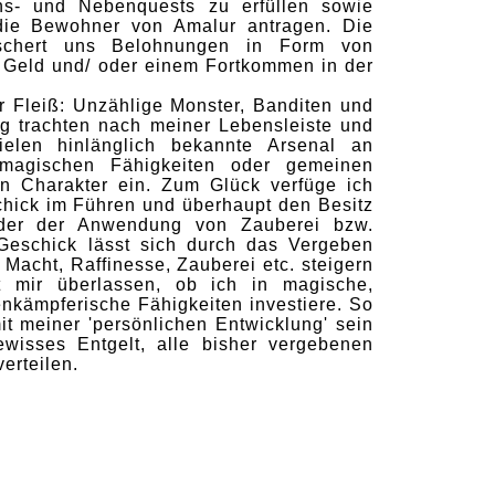
ons- und Nebenquests zu erfüllen sowie
 die Bewohner von Amalur antragen. Die
eschert uns Belohnungen in Form von
, Geld und/ oder einem Fortkommen in der
 Fleiß: Unzählige Monster, Banditen und
g trachten nach meiner Lebensleiste und
elen hinlänglich bekannte Arsenal an
, magischen Fähigkeiten oder gemeinen
 Charakter ein. Zum Glück verfüge ich
hick im Führen und überhaupt den Besitz
der der Anwendung von Zauberei bzw.
 Geschick lässt sich durch das Vergeben
Macht, Raffinesse, Zauberei etc. steigern
bt mir überlassen, ob ich in magische,
enkämpferische Fähigkeiten investiere. So
t meiner 'persönlichen Entwicklung' sein
ewisses Entgelt, alle bisher vergebenen
erteilen.