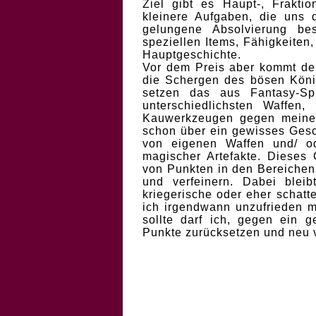
Ziel gibt es Haupt-, Frakti
kleinere Aufgaben, die uns
gelungene Absolvierung b
speziellen Items, Fähigkeiten
Hauptgeschichte.
Vor dem Preis aber kommt der
die Schergen des bösen Köni
setzen das aus Fantasy-Spi
unterschiedlichsten Waffen
Kauwerkzeugen gegen meinen
schon über ein gewisses Gesc
von eigenen Waffen und/ o
magischer Artefakte. Dieses
von Punkten in den Bereichen 
und verfeinern. Dabei blei
kriegerische oder eher schatt
ich irgendwann unzufrieden mi
sollte darf ich, gegen ein g
Punkte zurücksetzen und neu v