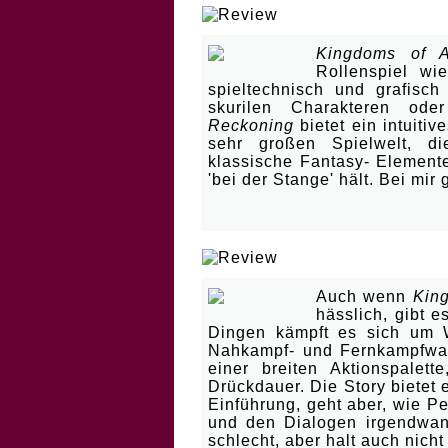
| Hauen, Schlage
Kingdoms of A
Rollenspiel w
spieltechnisch und grafisc
skurilen Charakteren oder
Reckoning
bietet ein intuitiv
sehr großen Spielwelt, 
klassische Fantasy- Element
'bei der Stange' hält. Bei mir 
| Roleplay Hack'n 
Auch wenn
Kin
hässlich, gibt e
Dingen kämpft es sich um W
Nahkampf- und Fernkampfwaf
einer breiten Aktionspalett
Drückdauer. Die Story bietet
Einführung, geht aber, wie P
und den Dialogen irgendwann 
schlecht, aber halt auch nich