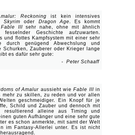
n & Sammeln auf hohem Niveau!
malur: Reckoning
ist kein intensives
ie
Skyrim
oder
Dragon Age
. Es kommt
h
Fable III
sehr nahe, ohne mit ähnlich
 fesselnder Geschichte aufzuwarten.
es und flottes Kampfsystem mit einer sehr
die durch genügend Abwechslung und
e Schurken, Zauberer oder Krieger lange
gibt es dafür sehr gute:
-
Peter Schaaff
Slay!
gdoms of Amalur
aussieht wie
Fable III
in
s mehr zu skillen, zu reden und vor allen
elten geschmeidiger. Ein Knopf für je
fe, Schild und Zauber und dennoch mit
e, resultierend alleine aus Timing und
 einen guten Aufhänger und eine sehr gute
eter es schon anmerkte, mit samt der Welt
im Fantasy-Allerlei unter. Es ist nicht
t herausragend.