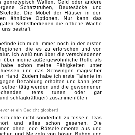
n genretypisch Waffen, Geld oder andere
orgene Schatztruhen, Beutesäcke und
Skelette. Die Möbel der Häuser in den
eten ähnliche Optionen. Nur kann das
egalen Selbstbedienen die örtliche Wache
uns bestraft.
efinde ich mich immer noch in der ersten
 Regionen, die es zu erforschen und von
malur. Ich weiß nun über die verschiedenen
n über meine außergewöhnliche Rolle als
d habe schön meine Fähigkeiten unter
nschiessen und das Schwingen magischer
er Hand. Zudem habe ich erste Talente im
gegen Bezahlung erhalten und kann jetzt
h selber tätig werden und die gewonnenen
rechenden Items tunen oder gar
nd schlagkräftiger) zusammenlöten.
bevor er ein Gedicht globbert!
schichte nicht sonderlich zu fesseln. Das
hört und alles schon gesehen. Die
men ohne jede Rätselelemente aus und
Suchen und Metzeln von bösen Buben und