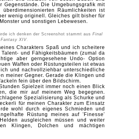
r Gegenstände. Die Umgebungsgrafik mit
 überdimensionierten Räumlichkeiten ist
r wenig originell. Gleiches gilt bisher für
 Monster und sonstigen Lebewesen.
würde ich denken der Screenshot stammt aus
Final
Fantasy XIV
.
eines Charakters Spaß und ich scheitere
n Talent- und Fähigkeitsbäumen (zumal da
ichtige aber gerngesehene Undo- Option
neuen Waffen oder Rüstungsteilen ist etwas
tlich und nachvollziehbar unterschiedliche
n meiner Gegner. Gerade die Klingen und
ackeln fein über den Bildschirm.
 Stunden Spielzeit immer noch einen Blick
hen, die mir auf meinem Weg begegnen.
chlagene Spezialisierung als Schurke und
eckerli für meinen Charakter zum Einsatz
werde wohl durch eigenes Schmieden und
angelhafte Rüstung meines auf 'Finesse'
en Helden ausgleichen müssen und weiter
ren Klingen, Dolchen und mächtigen