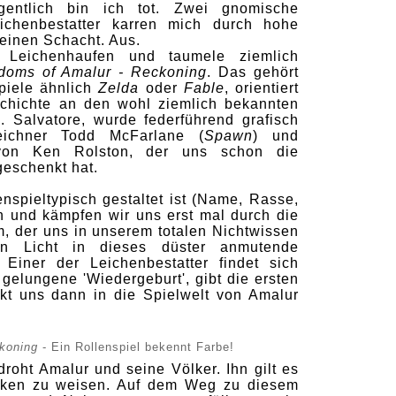
gentlich bin ich tot. Zwei gnomische
ichenbestatter karren mich durch hohe
einen Schacht. Aus.
Leichenhaufen und taumele ziemlich
doms of Amalur - Reckoning
. Das gehört
spiele ähnlich
Zelda
oder
Fable
, orientiert
schichte an den wohl ziemlich bekannten
 Salvatore, wurde federführend grafisch
eichner Todd McFarlane (
Spawn
) und
 von Ken Rolston, der uns schon die
geschenkt hat.
spieltypisch gestaltet ist (Name, Rasse,
 und kämpfen wir uns erst mal durch die
 der uns in unserem totalen Nichtwissen
n Licht in dieses düster anmutende
 Einer der Leichenbestatter findet sich
 gelungene 'Wiedergeburt', gibt die ersten
ckt uns dann in die Spielwelt von Amalur
koning
- Ein Rollenspiel bekennt Farbe!
roht Amalur und seine Völker. Ihn gilt es
anken zu weisen. Auf dem Weg zu diesem