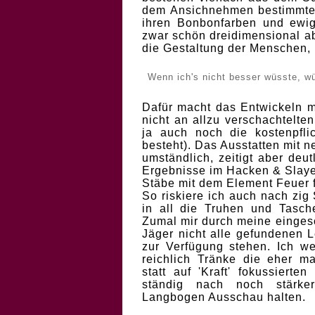
dem Ansichnehmen bestimmte
ihren Bonbonfarben und ewig
zwar schön dreidimensional abe
die Gestaltung der Menschen,
Wenn ich's nicht besser wüsste, 
Dafür macht das Entwickeln m
nicht an allzu verschachtelte
ja auch noch die kostenpfl
besteht). Das Ausstatten mit 
umständlich, zeitigt aber deu
Ergebnisse im Hacken & Slaye
Stäbe mit dem Element Feuer f
So riskiere ich auch nach zig
in all die Truhen und Tasc
Zumal mir durch meine einges
Jäger nicht alle gefundenen L
zur Verfügung stehen. Ich 
reichlich Tränke die eher m
statt auf 'Kraft' fokussiert
ständig nach noch stärke
Langbogen Ausschau halten.