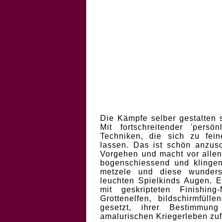
Die Kämpfe selber gestalten 
Mit fortschreitender 'pers
Techniken, die sich zu fei
lassen. Das ist schön anzus
Vorgehen und macht vor alle
bogenschiessend und klinge
metzele und diese wundersc
leuchten Spielkinds Augen. E
mit geskripteten Finishing
Grottenelfen, bildschirmfül
gesetzt, ihrer Bestimmun
amalurischen Kriegerleben zuf