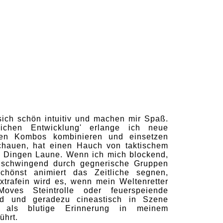
sich schön intuitiv und machen mir Spaß.
önlichen Entwicklung' erlange ich neue
nen Kombos kombinieren und einsetzen
chauen, hat einen Hauch von taktischem
n Dingen Laune. Wenn ich mich blockend,
nschwingend durch gegnerische Gruppen
hönst animiert das Zeitliche segnen,
xtrafein wird es, wenn mein Weltenretter
-Moves Steintrolle oder feuerspeiende
lend und geradezu cineastisch in Szene
g als blutige Erinnerung in meinem
ührt.