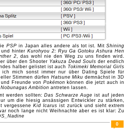
die
PSP
in Japan alles andere als tot ist. Mit
Shining
und hinter
Kurohyou 2: Ryu Ga Gotoku Ashura Hen
nther 2
, das wohl nie den Weg zu uns finden wird.
ber über den Shooter
Yakuza Dead Souls
der endlich
des halber gelistet ist auch
Tokimeki Memorial Girls
l ich mich sonst immer nur über Dating Spiele für
ueller Stimmen dürfen
Hatsune Miku
demnächst in 3D
n und Freunde von
Pokémon
können die jetzt auch in
t
Nobunagas Ambition
antreten lassen.
nt werden sollten:
Das Schwarze Auge
ist auf jeden
nur um die hiesig ansässigen Entwickler zu stärken,
st vergessene
Kid Icarus
ist zurück und sieht extrem
war noch lange nicht Weihnachte aber es ist klar: Zu
DS_Nadine
0