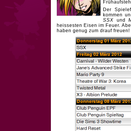
Frühaufsteh
Der Spiele
kommen und
SSX
und
heissesten Eisen im Feuer. Aber
haben genug zum drauf freuen!