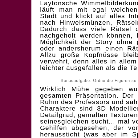
Laytonsche Wimmelbilderkun
läuft man mit egal welchen
Stadt und klickt auf alles I
nach Hinweismünzen, Rätsel
Dadurch dass viele Rätsel o
nachgeholt werden können, b
Möglichkeit der Story ohne
oder andersherum einen Rät
Allzu große Kopfnüsse blei
verwehrt, denn alles in alle
leichter ausgefallen als die T
Bonusaufgabe: Ordne die Figuren so 
Wirklich Mühe gegeben wu
gesamten Präsentation. Der S
Ruhm des Professors und sah 
Charaktere sind 3D Modellie
Detailgrad, gemalten Texture
seinesgleichen sucht... mal 
Gehilfen abgesehen, der vom
heraussticht (was aber im Sp