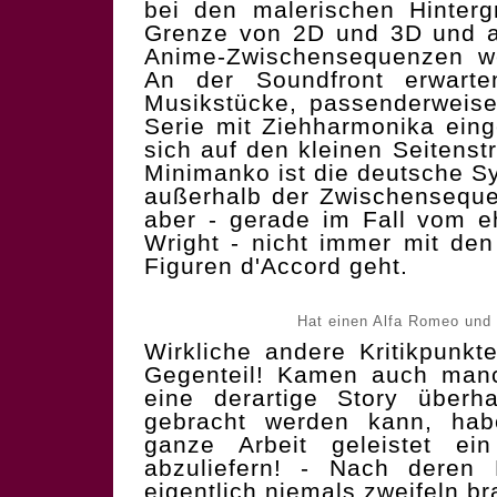
bei den malerischen Hinter
Grenze von 2D und 3D und a
Anime-Zwischensequenzen we
An der Soundfront erwarte
Musikstücke, passenderweise
Serie mit Ziehharmonika eing
sich auf den kleinen Seitenst
Minimanko ist die deutsche Sy
außerhalb der Zwischenseque
aber - gerade im Fall vom e
Wright - nicht immer mit de
Figuren d'Accord geht.
Hat einen Alfa Romeo und
Wirkliche andere Kritikpunkt
Gegenteil! Kamen auch manc
eine derartige Story überh
gebracht werden kann, habe
ganze Arbeit geleistet ei
abzuliefern! - Nach deren 
eigentlich niemals zweifeln b