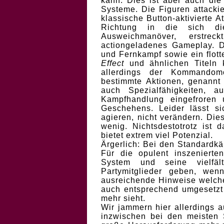
kann. Dies ist aber auch die
Systeme. Die Figuren attacki
klassische Button-aktivierte A
Richtung in die sich d
Ausweichmanöver, erstre
actiongeladenes Gameplay. 
und Fernkampf sowie ein flo
Effect
und ähnlichen Titeln k
allerdings der Kommando
bestimmte Aktionen, genannt
auch Spezialfähigkeiten, 
Kampfhandlung eingefroren 
Geschehens. Leider lässt s
agieren, nicht verändern. Die
wenig. Nichtsdestotrotz ist
bietet extrem viel Potenzial.
Ärgerlich: Bei den Standardk
Für die opulent inszeniert
System und seine vielfält
Partymitglieder geben, wen
ausreichende Hinweise welche
auch entsprechend umgesetzt
mehr sieht.
Wir jammern hier allerdings 
inzwischen bei den meisten 