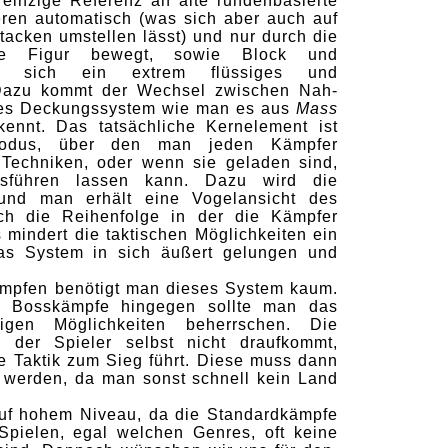
 einzige Referenz an alte rundenbasierte
eren automatisch (was sich aber auch auf
ttacken umstellen lässt) und nur durch die
ie Figur bewegt, sowie Block und
ckt sich ein extrem flüssiges und
Dazu kommt der Wechsel zwischen Nah-
ttes Deckungssystem wie man es aus
Mass
ennt. Das tatsächliche Kernelement ist
modus, über den man jeden Kämpfer
 Techniken, oder wenn sie geladen sind,
ausführen lassen kann. Dazu wird die
und man erhält eine Vogelansicht des
ich die Reihenfolge in der die Kämpfer
s mindert die taktischen Möglichkeiten ein
 das System in sich äußert gelungen und
ämpfen benötigt man dieses System kaum.
en Bosskämpfe hingegen sollte man das
igen Möglichkeiten beherrschen. Die
n der Spieler selbst nicht draufkommt,
 Taktik zum Sieg führt. Diese muss dann
 werden, da man sonst schnell kein Land
auf hohem Niveau, da die Standardkämpfe
Spielen, egal welchen Genres, oft keine