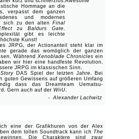
aher kurz und schmerzlos:
tastische Hommage an die
s, verpasst dem ganzen
ladenes und modernes
t sich zu den alten
Final
ffect
zu
Baldurs Gate
.
lexität gibt es leichte
 höchste Kunst!
es JRPG, der Actionanteil steht klar im
nnte gerade das womöglich der ganzen
assen. Während
Xenoblade Chronicles
ein
aben wir hier eine handfeste Revolution.
bessere JRPG im klassischen Sinn.
 Story
DAS Spiel der letzten Jahre. Bei
ich guten Gewissens auf größeren Umfang
tändig dass das Dreamteam Uematsu-
rd. Gern auch auf der
WiiU
.
-
Alexander Lachwitz
t staubtrocken!
 ich eine der Grafikhuren von der Alex
eben dem tollen Soundtrack kann ich
The
ewinnen. Die Charaktere sind zwar