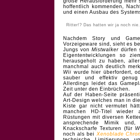
große Herausforderung mehr 
hoffentlich kommenden, Nach
und einen Ausbau des System
Ritter!? Das hatten wir ja noch ni
Nachdem Story und Gamepl
Vorzeigeware sind, sieht es b
Jungs von
Mistwalker
dürfen 
Eigententwicklungen so zie
herausgeholt zu haben, aller
manchmal auch deutlich merk
Wii
wurde hier überfordert, o
sauber und effektiv genug
Allerdings leidet das Gamepl
Zeit unter den Einbrüchen.
Auf der Haben-Seite präsent
Art-Design welches man in dies
Kiste gar nicht vermutet hätt
manchen HD-Titel wieder a
Rüstungen mit diversen Kette
ansprechende Mimik und, 
Knackscharfe Texturen (für
W
noch als bei
Xenoblade Chron
technische Limitierungen 