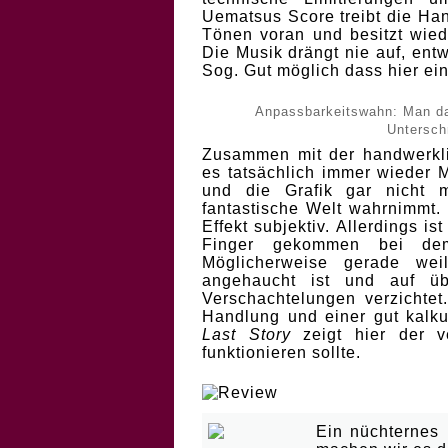
Uematsus Score treibt die Han
Tönen voran und besitzt wied
Die Musik drängt nie auf, ent
Sog. Gut möglich dass hier ei
Anpassbarkeitswahn: Man da
Untersch
Zusammen mit der handwerklic
es tatsächlich immer wieder 
und die Grafik gar nicht m
fantastische Welt wahrnimmt. 
Effekt subjektiv. Allerdings ist
Finger gekommen bei dem 
Möglicherweise gerade wei
angehaucht ist und auf ü
Verschachtelungen verzichtet
Handlung und einer gut kalku
Last Story
zeigt hier der v
funktionieren sollte.
| Reich mir mal jem
Ein nüchternes U