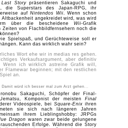
 Last Story
präsentieren Sakaguchi und
, die Superstars des Japan-RPG, ihr
derweise auf
Nintendos Wii
. Wenn schon
Altbackenheit angekreidet wird, was wird
torm über die bescheidene
Wii
-Grafik
 Zeiten von Flachbildfernsehern noch die
 können?
ie Spielspaß, und Gerüchteweise soll er
hängen. Kann das wirklich wahr sein?
rliches Wort ehe wir in medias res gehen.
ichtiges Verkaufsargument, aber definitiv
Wenn ich wirklich astreine Grafik will,
r Flamewar beginnen; mit den restlichen
Spiel an.
? Damit würd ich besser mal zum Arzt gehen...
ronobu Sakaguchi, Schöpfer der Final-
 Uematsu, Komponist der meisten
Final
nderer Videospiele, bei
Square-Enix
ihren
eten sie sich nach längeren Jahren
emeinsam ihrem Lieblingshobby: JRPGs
lue Dragon
waren zwar beide gelungene
erauschenden Erfolge. Während die Story