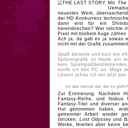
Mit
The
Uematsu
neuestes Werk, überraschen
der HD-Konkurrenz technische 
dann erst für ein Shits
hereinbrechen? Wer möchte in
Pixel mit bloßem Auge zählen
Ach ja, da gab es ja sowas w
nicht mit der Grafik zusammen
Spaß beiseite und kurz ein eh
Spitzengrafik ist heute ein w
kein Spielspaßbestimmendes. 
werfe ich den PC an. Möge de
Lesern schau ich mir jetzt das 
Ist das normal das der so glüht
Zur Erinnerung. Nachdem Hi
Fantasy-Reihe, und Nobuo
Fantasy
-Titel und diverser a
Hut genommen haben, widm
getrennter Arbeit wieder g
stricken.
Lost Odyssey
und
B
Werke, feierten aber keine b