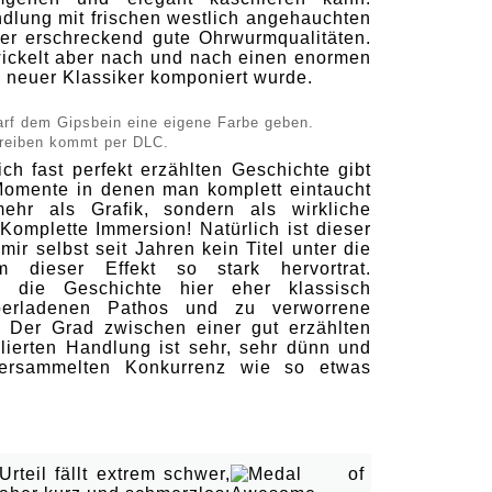
dlung mit frischen westlich angehauchten
er erschreckend gute Ohrwurmqualitäten.
wickelt aber nach und nach einen enormen
n neuer Klassiker komponiert wurde.
rf dem Gipsbein eine eigene Farbe geben.
reiben kommt per DLC.
h fast perfekt erzählten Geschichte gibt
Momente in denen man komplett eintaucht
ehr als Grafik, sondern als wirkliche
Komplette Immersion! Natürlich ist dieser
 mir selbst seit Jahren kein Titel unter die
dieser Effekt so stark hervortrat.
l die Geschichte hier eher klassisch
berladenen Pathos und zu verworrene
. Der Grad zwischen einer gut erzählten
lierten Handlung ist sehr, sehr dünn und
ersammelten Konkurrenz wie so etwas
and bitte 'n trockenen Slip...
rteil fällt extrem schwer,