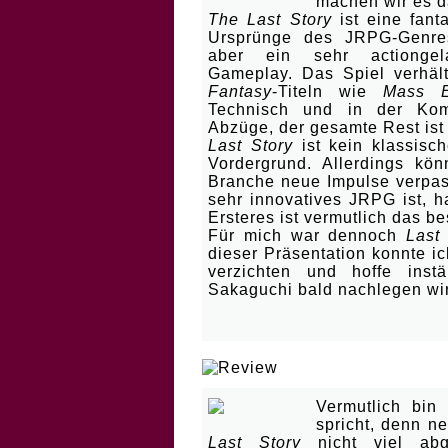
machen wir es d
The Last Story
ist eine fan
Ursprünge des JRPG-Genre
aber ein sehr actionge
Gameplay. Das Spiel verhäl
Fantasy
-Titeln wie
Mass E
Technisch und in der Komp
Abzüge, der gesamte Rest ist
Last Story
ist kein klassisch
Vordergrund. Allerdings kö
Branche neue Impulse verp
sehr innovatives JRPG ist, h
Ersteres ist vermutlich das 
Für mich war dennoch
Last
dieser Präsentation konnte 
verzichten und hoffe ins
Sakaguchi bald nachlegen wi
| Meine Hose bleib
Vermutlich bin
spricht, denn n
Last Story
nicht viel abg