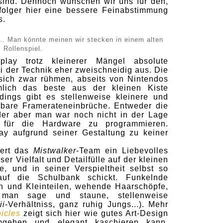
sind. Dennoch wünschen wir uns für den,
folger hier eine bessere Feinabstimmung
s.
e... Man könnte meinen wir stecken in einem alten
Rollenspiel.
ay trotz kleinerer Mängel absolute
ei der Technik eher zweischneidig aus. Die
sich zwar rühmen, abseits von Nintendos
mlich das beste aus der kleinen Kiste
dings gibt es stellenweise kleinere und
bare Framerateneinbrüche. Entweder die
der aber man war noch nicht in der Lage
 für die Hardware zu programmieren.
ay aufgrund seiner Gestaltung zu keiner
iert das
Mistwalker
-Team ein Liebevolles
er Vielfalt und Detailfülle auf der kleinen
e, und in seiner Verspieltheit selbst so
uf die Schulbank schickt. Funkelnde
n und Kleinteilen, wehende Haarschöpfe,
man sage und staune, stellenweise
ii
-Verhältniss, ganz ruhig Jungs...). Mehr
icles
zeigt sich hier wie gutes Art-Design
umgehen und elegant kaschieren kann.