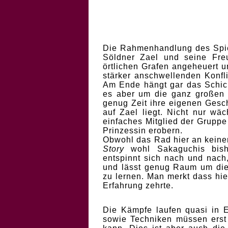
Die Rahmenhandlung des Spiel
Söldner Zael und seine Fre
örtlichen Grafen angeheuert 
stärker anschwellenden Konfl
Am Ende hängt gar das Schick
es aber um die ganz großen 
genug Zeit ihre eigenen Gesch
auf Zael liegt. Nicht nur wäc
einfaches Mitglied der Gruppe
Prinzessin erobern.
Obwohl das Rad hier an keiner
Story
wohl Sakaguchis bishe
entspinnt sich nach und nach,
und lässt genug Raum um die
zu lernen. Man merkt dass hie
Erfahrung zehrte.
Die Kämpfe laufen quasi in Ec
sowie Techniken müssen erst