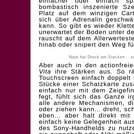
einfacher oder einfach sp
bombastisch inszenierte Sz
Platz auf dem winzigen Car
sich über Adrenalin geschwä
kann. So gibt es wieder Klett
unerwartet der Boden unter d
rauscht auf dem Allerwertest
hinab oder snipert den Weg fü
Nate hat Dreck am Stecken... o
Aber auch in den actionfrei
Vita
ihre Stärken aus. So rä
Touchscreen einfach doppelt
Stücke einer Schatzkarte zu
einfach nur mit dem Zeigefi
fegt, fühlt sich das Ganze i
alle andere Mechanismen, d
oder ziehen kann... dreht, sc
eben... aber halt direkt mi
einfach keine Gelegenheit au
des Sony-Handhelds zu nutze