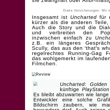
sie zwanghaft oder Alibi-mäßi
Drake Versicherungen: Wir 
Insgesamt ist
Uncharted
für 
kürzer als die anderen Teile,
Auch die Story und die Dial
und verbreiten den Popc
inzwischen einfach zu
Uncha
z.B. ein längeres Gespräc
Scully, das aus den 'that's w
regelrechtes Running-Gag F
das wohlgemerkt im laufenden
Filmchen.
| Ein spaßiger Indy für di
Uncharted: Golden
künftige
PlayStation
Es bleibt abzuwarten wie lange
Entwickler eine solche Graf
Bildschirm zaubern, wie m