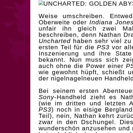
Weise umschreiben. Entwe
Oberweite oder
Indiana Jone
unfair ihn gleich zwei Ma
beschreiben, denn Nathan Dra
Uncharted
haben sehr viel zu
ersten Teil für die
PS3
vor all
Inszenierung und ihre State
bekannt. Nun muss sich zei
auch ohne die Power einer
P
wie gewohnt hüpft, schießt u
der nigelnagelneuen Handhel
Bei seinem ersten Abenteue
Sony
-Handheld zieht es Na
(wie im dritten und letzten 
PS3
) noch in eisige Berglan
Teil), nein, Nathan kehrt zur
zwar in den Dschungel. Die
wunderschön anzusehen und m