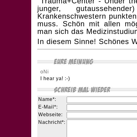
"Trauma+Center - Under the 
junger, gutaussehen
Krankenschwestern punkten 
muss. Schön mit allen mö
man sich das Medizinstudiu
In diesem Sinne! Schönes
oNi
I hear ya! :-)
Name*:
E-Mail*:
Webseite:
Nachricht*: