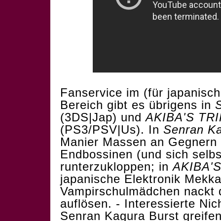
Fanservice im (für japanisc
Bereich gibt es übrigens in
(3DS|Jap) und
AKIBA'S TRI
(PS3/PSV|Us). In
Senran K
Manier Massen an Gegnern 
Endbossinen (und sich selbs
runterzukloppen; in
AKIBA'S
japanische Elektronik Mekka
Vampirschulmädchen nackt d
auflösen. - Interessierte Ni
Senran Kagura Burst greifen 