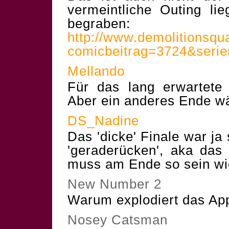
vermeintliche Outing lie
begraben:
http://www.demolitionsqu
comicbeitrag=3724&ser
Mellando
Für das lang erwartete
Aber ein anderes Ende w
DS_Nadine
Das 'dicke' Finale war ja
'geraderücken', aka das 
muss am Ende so sein wie
New Number 2
Warum explodiert das Ap
Nosey Catsman