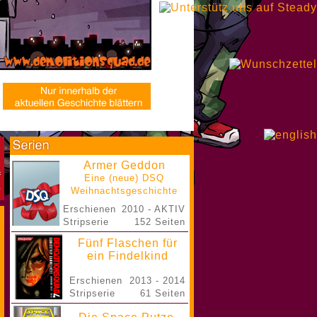
Armer Geddon
Eine (neue) DSQ
Weihnachtsgeschichte
Erschienen
2010 - AKTIV
Stripserie
152 Seiten
Fünf Flaschen für
ein Findelkind
Erschienen
2013 - 2014
Stripserie
61 Seiten