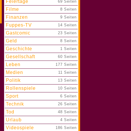
Feiertage
|
69 Seiten
Filme
|
8 Seiten
Finanzen
|
9 Seiten
Fuppes-TV
|
14 Seiten
Gastcomic
|
23 Seiten
Geld
|
8 Seiten
Geschichte
|
1 Seiten
Gesellschaft
|
60 Seiten
Leben
|
177 Seiten
Medien
|
11 Seiten
Politik
|
13 Seiten
Rollenspiele
|
10 Seiten
Sport
|
6 Seiten
Technik
|
26 Seiten
Tod
|
48 Seiten
Urlaub
|
4 Seiten
Videospiele
|
186 Seiten