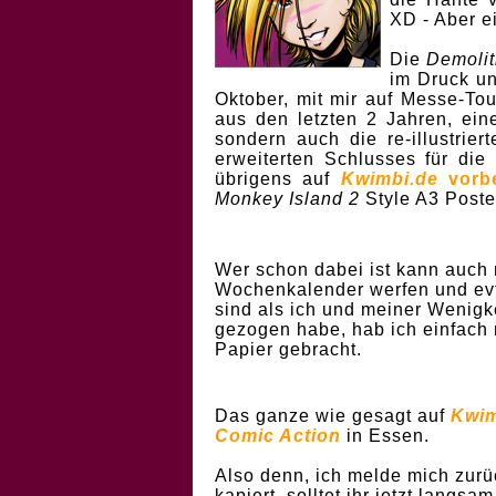
XD - Aber e
Die
Demoli
im Druck un
Oktober, mit mir auf Messe-Tou
aus den letzten 2 Jahren, eine
sondern auch die re-illustri
erweiterten Schlusses für die
übrigens auf
Kwimbi.de
vorbe
Monkey Island 2
Style A3 Poste
Wer schon dabei ist kann auch 
Wochenkalender werfen und evtl.
sind als ich und meiner Wenig
gezogen habe, hab ich einfach 
Papier gebracht.
Das ganze wie gesagt auf
Kwim
Comic Action
in Essen.
Also denn, ich melde mich zurück
kapiert, solltet ihr jetzt langsa