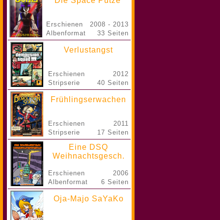
Die Space Putze
Erschienen
2008 - 2013
Albenformat
33 Seiten
Verlustangst
Erschienen
2012
Stripserie
40 Seiten
Frühlingserwachen
Erschienen
2011
Stripserie
17 Seiten
Eine DSQ
Weihnachtsgesch.
Erschienen
2006
Albenformat
6 Seiten
Oja-Majo SaYaKo