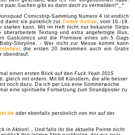
in paar Sachen gibt es dann doch zu vermelden!^_^
tionsquad
Comicstrip-Sammlung Numero 4 ist endlich
d damit sie pünktlich zur
Comic Action
, vom 16.-19.
r starten kann. Mit im Heft nicht nur bekannte Strips
 überarbeitete Textung und extra angefertigte Illus,
erten Gastcomics und die Premiere eines um 5 Gags
 Baby-Storyline. - Wer nicht zur Messe kommt kann
stellen
; die ersten 20 bekommen auch ein Gratis
r obendrauf.
mal einen ersten Blick auf den
Fuck Yeah 2015
 gleich mit ordern. Mit 68 Künstlern, die alle besser
keit noch dazu. Da ich per Los eine Sommerwoche
mal eine spirituelle Fortsetzung zum Strandposter zu
bi.de
oder ebenfalls persönlich von mir auf der
 in Aktion!... Und falls ihr die aktuelle Pointe nicht
m wirklich den letzten Strip nachholen, der nur zwei