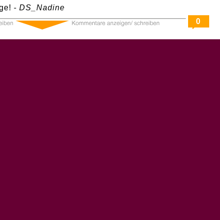
ge! -
DS_Nadine
0