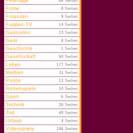
Feiertage
|
69 Seiten
Filme
|
8 Seiten
Finanzen
|
9 Seiten
Fuppes-TV
|
14 Seiten
Gastcomic
|
23 Seiten
Geld
|
8 Seiten
Geschichte
|
1 Seiten
Gesellschaft
|
60 Seiten
Leben
|
177 Seiten
Medien
|
11 Seiten
Politik
|
13 Seiten
Rollenspiele
|
10 Seiten
Sport
|
6 Seiten
Technik
|
26 Seiten
Tod
|
48 Seiten
Urlaub
|
4 Seiten
Videospiele
|
186 Seiten