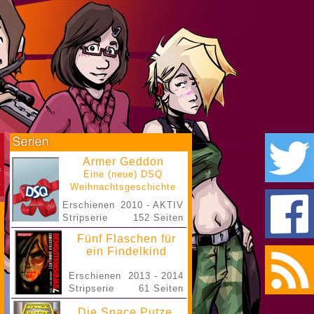
Armer Geddon
Eine (neue) DSQ
Weihnachtsgeschichte
Erschienen
2010 - AKTIV
Stripserie
152 Seiten
Fünf Flaschen für
ein Findelkind
Erschienen
2013 - 2014
Stripserie
61 Seiten
Die Space Putze