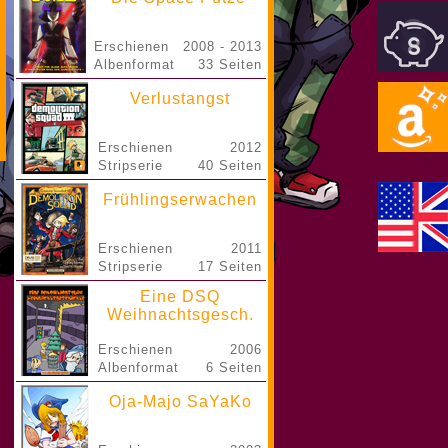
Erschienen
2008 - 2013
Albenformat
33 Seiten
Verlustangst
Erschienen
2012
Stripserie
40 Seiten
Frühlingserwachen
Erschienen
2011
Stripserie
17 Seiten
Eine DSQ
Weihnachtsgesch.
Erschienen
2006
Albenformat
6 Seiten
Oja-Majo SaYaKo