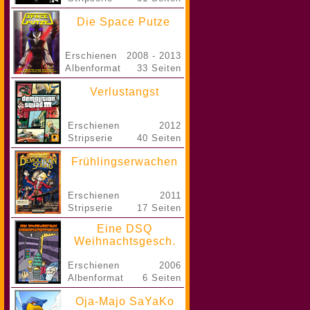
Die Space Putze
Erschienen
2008 - 2013
Albenformat
33 Seiten
Verlustangst
Erschienen
2012
Stripserie
40 Seiten
Frühlingserwachen
Erschienen
2011
Stripserie
17 Seiten
Eine DSQ
Weihnachtsgesch.
Erschienen
2006
Albenformat
6 Seiten
Oja-Majo SaYaKo