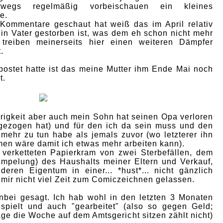
wegs regelmäßig vorbeischauen ein kleines
e.
 Kommentare geschaut hat weiß das im April relativ
ein Vater gestorben ist, was dem eh schon nicht mehr
 treiben meinerseits hier einen weiteren Dämpfer
.
postet hatte ist das meine Mutter ihm Ende Mai noch
t.
aurigkeit aber auch mein Sohn hat seinen Opa verloren
ßgezogen hat) und für den ich da sein muss und den
mehr zu tun habe als jemals zuvor (wo letzterer ihn
n wäre damit ich etwas mehr arbeiten kann).
verketteten Papierkram von zwei Sterbefällen, dem
mpelung) des Haushalts meiner Eltern und Verkauf,
ren Eigentum in einer... *hust*... nicht gänzlich
 mir nicht viel Zeit zum Comiczeichnen gelassen.
enbei gesagt. Ich hab wohl in den letzten 3 Monaten
pielt und auch "gearbeitet" (also so gegen Geld;
age die Woche auf dem Amtsgericht sitzen zählt nicht)