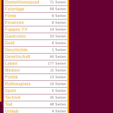
Demolitionsquad
|
71 Seiten
Feiertage
|
69 Seiten
Filme
|
8 Seiten
Finanzen
|
9 Seiten
Fuppes-TV
|
14 Seiten
Gastcomic
|
23 Seiten
Geld
|
8 Seiten
Geschichte
|
1 Seiten
Gesellschaft
|
60 Seiten
Leben
|
177 Seiten
Medien
|
11 Seiten
Politik
|
13 Seiten
Rollenspiele
|
10 Seiten
Sport
|
6 Seiten
Technik
|
26 Seiten
Tod
|
48 Seiten
Urlaub
|
4 Seiten