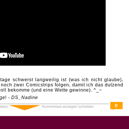
age schwerst langweilig ist (was ich nicht glaube),
 noch zwei Comicstrips folgen, damit ich das dutzend
 voll bekomme (und eine Wette gewinne). ^_~
ge! -
DS_Nadine
0