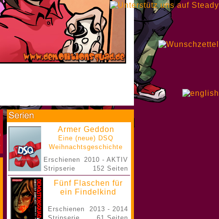
Armer Geddon
Eine (neue) DSQ
Weihnachtsgeschichte
Erschienen
2010 - AKTIV
Stripserie
152 Seiten
Fünf Flaschen für
ein Findelkind
Erschienen
2013 - 2014
Stripserie
61 Seiten