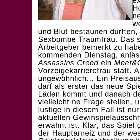
ex
Ho
ne
w
und Blut bestaunen durften, 
Sexbombe Traumfrau. Das s
Arbeitgeber bemerkt zu habe
kommenden Dienstag, anläs
Assassins Creed
ein
Meet&
Vorzeigekarrierefrau statt. A
ungewöhnlich... Ein Preisa
darf als erster das neue Spi
Läden kommt und danach den
vielleicht ne Frage stellen
lustige in diesem Fall ist nu
aktuellen Gewinspielausschr
erwähnt ist. Klar, das Spiel
der Hauptanreiz und der wese