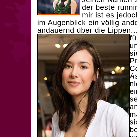
der beste runn
mir ist es jedo
im Augenblick ein völlig an
andauernd über die Lippen..
fü
un
si
P
C
A
ni
ei
se
an
m
si
b