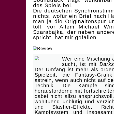
des Spiels bei.
Die deutschen Synchronstimme
nichts, wofür ein Brief nach H
man ja die Originaltonspur u
toll; vor Allem Michael Wi
Szarabajka, der neben ander
spricht, hat mir gefallen.
| Knalliges Action-Fanta
Wer eine Mischung 
sucht, ist mit
Darks
Der Umfang ist mehr als orden
Spielzeit, die Fantasy-Grafi
astrein, wenn auch nicht auf d
Technik. Die Kämpfe si
herausfordernd mit fortschreite
dabei nicht allzu anspruchsvoll
wohltuend unblutig und verzic
und Slasher-Effekte. Ri
Kampfsystem und insgesam