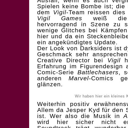
Ausfall, wenn es auch vergl
Spielen keine Bombe ist; die
dem
Vigil
-Team reissen dies 
Vigil Games
weiß die F
hervorragend in Szene zu s
wenige Glitches bei Kämpfe
hier und da ein Steckenbleib
ein angekündigtes Update.
Der Look von Darksiders ist 
Geschmack sehr ansprechend
Creative Director bei
Vigil
ha
Erfahrung im Figurendesign 
Comic-Serie
Battlechasers
, 
anderen
Marvel
-Comics g
glänzen.
Wir haben hier ein kleines
Weiterhin positiv erwähnens
Allem da Jesper Kyd für den 
ist. Wer also die Musik in
A
wird hier sicher nicht e
Soundtrack trägt wunderba