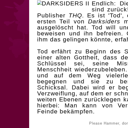
Endlich: Di
sind zurück
Publisher
THQ
. Es ist 'Tod',
ersten Teil von
Darksiders
ma
ausgelöscht hat. Tod will u
beweisen und ihn befreien.
ihm das gelingen könnte, erfah
Tod erfährt zu Beginn des S
einer alten Gottheit, dass 
Schlüssel sei, seine Mis
Menschheit wiederzubeleben
und auf dem Weg vielerlei
begegnen und sie zu bes
Schicksal. Dabei wird er be
Verzweiflung, auf dem er schn
weiten Ebenen zurücklegen k
hierbei: Man kann von Ver
Feinde bekämpfen.
Please Hammer, don'