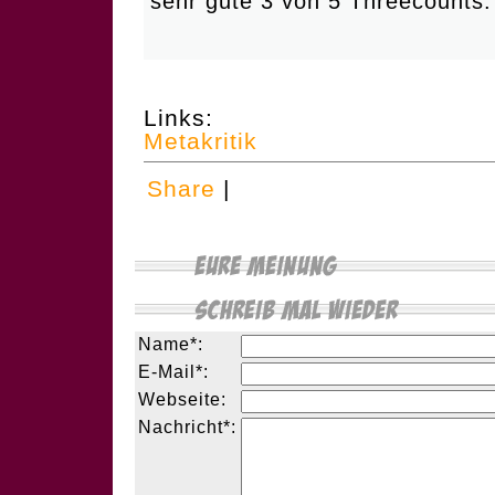
sehr gute 3 von 5 Threecounts
Links:
Metakritik
Share
|
Name*:
E-Mail*:
Webseite:
Nachricht*: