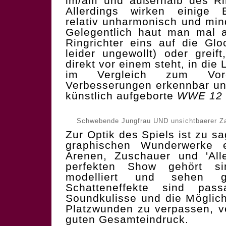
im/am und außerhalb des Rin
Allerdings wirken einige 
relativ unharmonisch und min
Gelegentlich haut man mal 
Ringrichter eins auf die Glo
leider ungewollt) oder greif
direkt vor einem steht, in di
im Vergleich zum Vor
Verbesserungen erkennbar u
künstlich aufgeborte
WWE 12
Schwebende Jungfrau UND unsichtbaerer Zau
Zur Optik des Spiels ist zu s
graphischen Wunderwerke er
Arenen, Zuschauer und 'All
perfekten Show gehört sin
modelliert und sehen 
Schatteneffekte sind pas
Soundkulisse und die Möglich
Platzwunden zu verpassen, ve
guten Gesamteindruck.