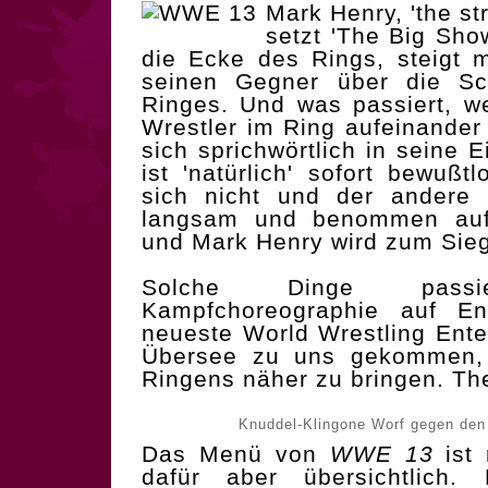
Mark Henry, 'the st
setzt 'The Big Show
die Ecke des Rings, steigt m
seinen Gegner über die Sch
Ringes. Und was passiert, w
Wrestler im Ring aufeinander 
sich sprichwörtlich in seine Ei
ist 'natürlich' sofort bewußt
sich nicht und der andere P
langsam und benommen auf.
und Mark Henry wird zum Siege
Solche Dinge pass
Kampfchoreographie auf Ent
neueste World Wrestling Ente
Übersee zu uns gekommen,
Ringens näher zu bringen. Th
Knuddel-Klingone Worf gegen den
Das Menü von
WWE 13
ist 
dafür aber übersichtlich. 