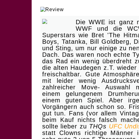
| Die Oldies holen die Ko
Die WWE ist ganz n
WWF und die WCW
Superstars wie Bret 'The Hitm
Boys, Tatanka, Bill Goldberg, D
und Sting, um nur einige zu n
Dach. Das waren noch echte Ty
das Rad ein wenig überdreht z
die alten Haudegen z.T. wieder
freischaltbar. Gute Atmosphäre
mit leider wenig Ausdrucksve
zahlreicher Move- Auswahl 
einem gelungenem Drumhe
einem guten Spiel. Aber irg
Vorgängern auch schon so. Fri
gut tun. Fans (vor allem Vint
beim Kauf nichts falsch mach
sollte lieber zu
THQs
UFC Undi
statt Clowns richtige Männer