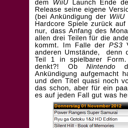
dem
WiiU
Launch Ende de
Release seine eigene Vers
(bei Ankündigung der
WiiU
Hardcore Spiele zurück au
nur, dass Anfang des Mona
allen drei Teilen für die an
kommt. Im Falle der
PS3
V
anderen Umstände, denn 
Teil 1 in spielbarer For
denkt?! Ob
Nintendo
da
Ankündigung aufgemacht h
und den Titel quasi noch vo
das schon, aber für ein pa
es auf jeden Fall gut was he