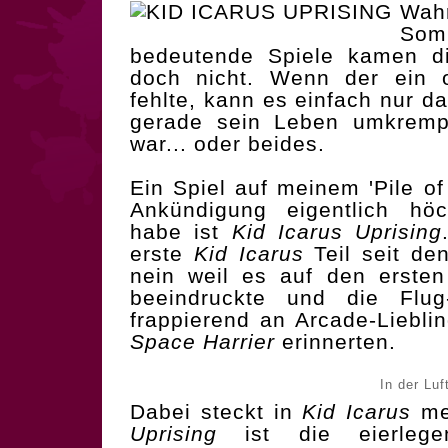
Wa
Somm
bedeutende Spiele kamen d
doch nicht. Wenn der ein o
fehlte, kann es einfach nur d
gerade sein Leben umkrempe
war... oder beides.
Ein Spiel auf meinem 'Pile of
Ankündigung eigentlich höch
habe ist
Kid Icarus Uprising
erste
Kid Icarus
Teil seit de
nein weil es auf den ersten
beeindruckte und die Flu
frappierend an Arcade-Liebli
Space Harrier
erinnerten.
In der Luft
Dabei steckt in
Kid Icarus
meh
Uprising
ist die eierlege