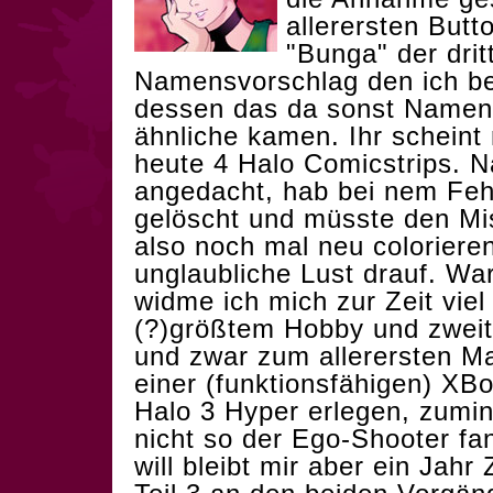
allerersten Butto
"Bunga" der drit
Namensvorschlag den ich b
dessen das da sonst Namen 
ähnliche kamen. Ihr scheint
heute 4 Halo Comicstrips. N
angedacht, hab bei nem Fehl
gelöscht und müsste den Mis
also noch mal neu coloriere
unglaubliche Lust drauf. W
widme ich mich zur Zeit viel
(?)größtem Hobby und zweite
und zwar zum allerersten Mal
einer (funktionsfähigen) XBo
Halo 3 Hyper erlegen, zumi
nicht so der Ego-Shooter fa
will bleibt mir aber ein Jah