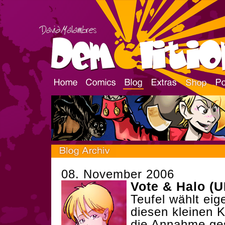
08. November 2006
Vote & Halo (
Teufel wählt eig
diesen kleinen K
die Annahme ge