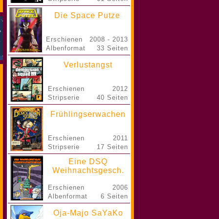
Die Space Putze
Erschienen
2008 - 2013
Albenformat
33 Seiten
Verlustangst
Erschienen
2012
Stripserie
40 Seiten
Frühlingserwachen
Erschienen
2011
Stripserie
17 Seiten
Eine DSQ
Weihnachtsgesch.
Erschienen
2006
Albenformat
6 Seiten
Oja-Majo SaYaKo