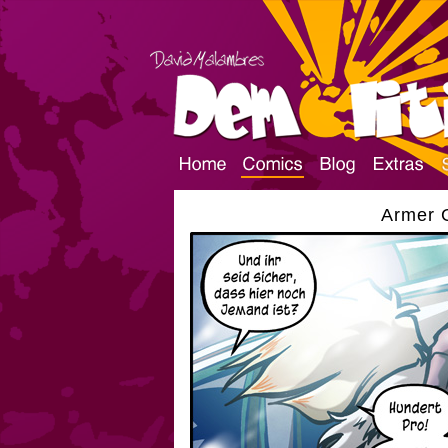
Armer G