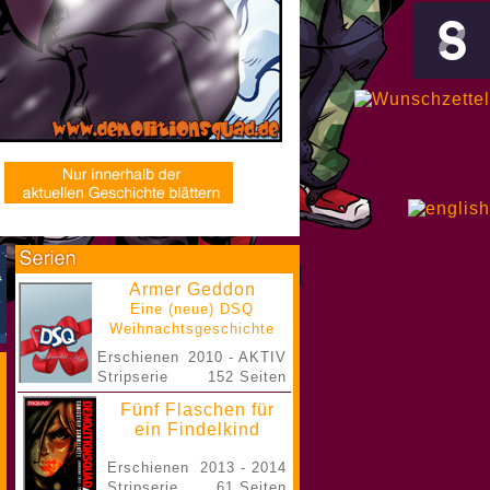
Armer Geddon
Eine (neue) DSQ
Weihnachtsgeschichte
Erschienen
2010 - AKTIV
Stripserie
152 Seiten
Fünf Flaschen für
ein Findelkind
Erschienen
2013 - 2014
Stripserie
61 Seiten