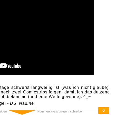
age schwerst langweilig ist (was ich nicht glaube),
 noch zwei Comicstrips folgen, damit ich das dutzend
 voll bekomme (und eine Wette gewinne). ^_~
ge! -
DS_Nadine
0