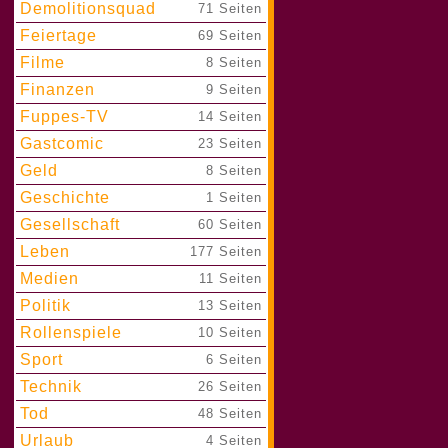
Demolitionsquad
|
71 Seiten
Feiertage
|
69 Seiten
Filme
|
8 Seiten
Finanzen
|
9 Seiten
Fuppes-TV
|
14 Seiten
Gastcomic
|
23 Seiten
Geld
|
8 Seiten
Geschichte
|
1 Seiten
Gesellschaft
|
60 Seiten
Leben
|
177 Seiten
Medien
|
11 Seiten
Politik
|
13 Seiten
Rollenspiele
|
10 Seiten
Sport
|
6 Seiten
Technik
|
26 Seiten
Tod
|
48 Seiten
Urlaub
|
4 Seiten