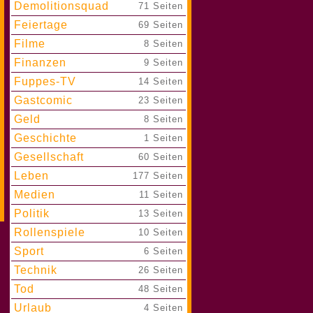
Demolitionsquad
|
71 Seiten
Feiertage
|
69 Seiten
Filme
|
8 Seiten
Finanzen
|
9 Seiten
Fuppes-TV
|
14 Seiten
Gastcomic
|
23 Seiten
Geld
|
8 Seiten
Geschichte
|
1 Seiten
Gesellschaft
|
60 Seiten
Leben
|
177 Seiten
Medien
|
11 Seiten
Politik
|
13 Seiten
Rollenspiele
|
10 Seiten
Sport
|
6 Seiten
Technik
|
26 Seiten
Tod
|
48 Seiten
Urlaub
|
4 Seiten