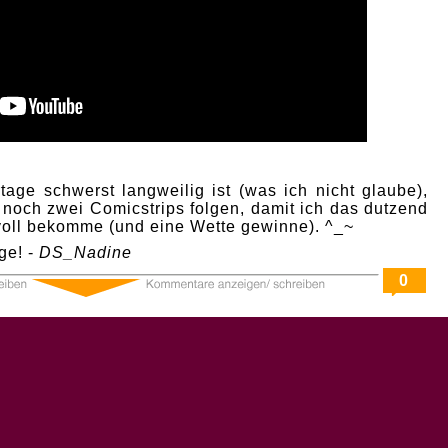
age schwerst langweilig ist (was ich nicht glaube),
 noch zwei Comicstrips folgen, damit ich das dutzend
 voll bekomme (und eine Wette gewinne). ^_~
ge! -
DS_Nadine
0