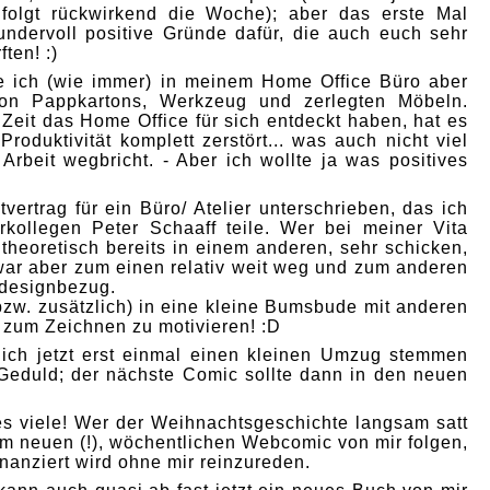
 folgt rückwirkend die Woche); aber das erste Mal
ndervoll positive Gründe dafür, die auch euch sehr
ften! :)
ze ich (wie immer) in meinem Home Office Büro aber
n Pappkartons, Werkzeug und zerlegten Möbeln.
eit das Home Office für sich entdeckt haben, hat es
roduktivität komplett zerstört... was auch nicht viel
rbeit wegbricht. - Aber ich wollte ja was positives
vertrag für ein Büro/ Atelier unterschrieben, das ich
kollegen Peter Schaaff teile. Wer bei meiner Vita
 theoretisch bereits in einem anderen, sehr schicken,
war aber zum einen relativ weit weg und zum anderen
bdesignbezug.
(bzw. zusätzlich) in eine kleine Bumsbude mit anderen
 zum Zeichnen zu motivieren! :D
ich jetzt erst einmal einen kleinen Umzug stemmen
 Geduld; der nächste Comic sollte dann in den neuen
s viele! Wer der Weihnachtsgeschichte langsam satt
nem neuen (!), wöchentlichen Webcomic von mir folgen,
nanziert wird ohne mir reinzureden.