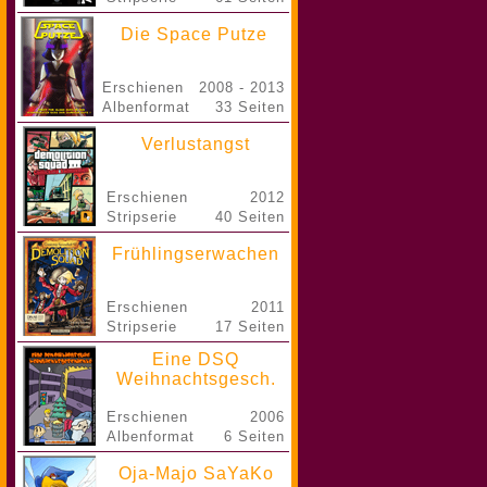
Die Space Putze
Erschienen
2008 - 2013
Albenformat
33 Seiten
Verlustangst
Erschienen
2012
Stripserie
40 Seiten
Frühlingserwachen
Erschienen
2011
Stripserie
17 Seiten
Eine DSQ
Weihnachtsgesch.
Erschienen
2006
Albenformat
6 Seiten
Oja-Majo SaYaKo