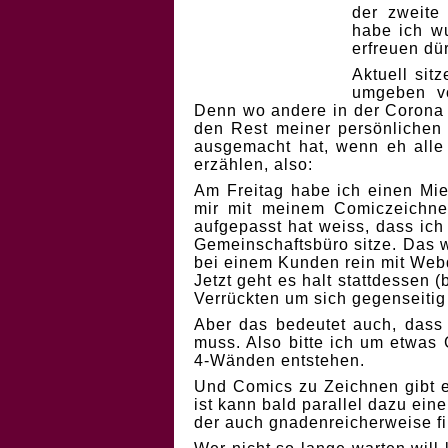
der zweite
habe ich wu
erfreuen dür
Aktuell sit
umgeben vo
Denn wo andere in der Corona Z
den Rest meiner persönlichen P
ausgemacht hat, wenn eh alle A
erzählen, also:
Am Freitag habe ich einen Miet
mir mit meinem Comiczeichner
aufgepasst hat weiss, dass ich
Gemeinschaftsbüro sitze. Das 
bei einem Kunden rein mit We
Jetzt geht es halt stattdessen 
Verrückten um sich gegenseitig
Aber das bedeutet auch, dass 
muss. Also bitte ich um etwas
4-Wänden entstehen.
Und Comics zu Zeichnen gibt e
ist kann bald parallel dazu ei
der auch gnadenreicherweise fi