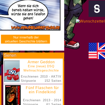
Armer Geddon
Eine (neue) DSQ
Weihnachtsgeschichte
Erschienen
2010 - AKTIV
Stripserie
152 Seiten
Fünf Flaschen für
ein Findelkind
Erschienen
2013 - 2014
Stripserie
61 Seiten