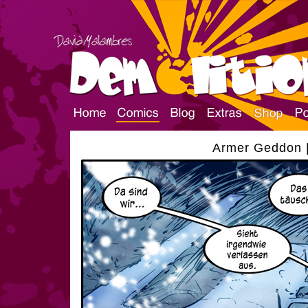
Armer Geddon |