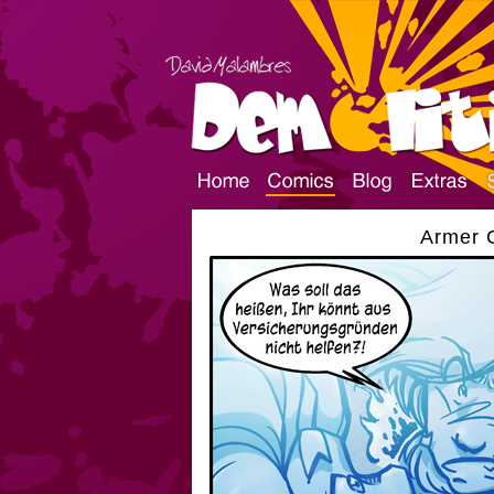
Armer G