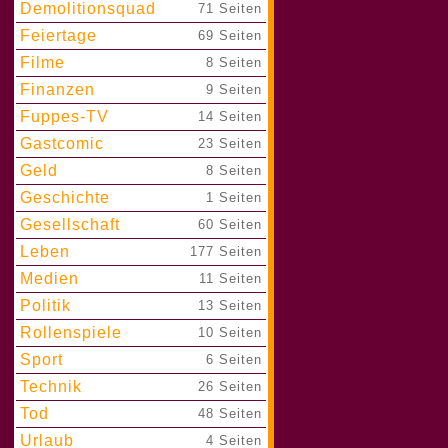
Demolitionsquad
|
71 Seiten
Feiertage
|
69 Seiten
Filme
|
8 Seiten
Finanzen
|
9 Seiten
Fuppes-TV
|
14 Seiten
Gastcomic
|
23 Seiten
Geld
|
8 Seiten
Geschichte
|
1 Seiten
Gesellschaft
|
60 Seiten
Leben
|
177 Seiten
Medien
|
11 Seiten
Politik
|
13 Seiten
Rollenspiele
|
10 Seiten
Sport
|
6 Seiten
Technik
|
26 Seiten
Tod
|
48 Seiten
Urlaub
|
4 Seiten