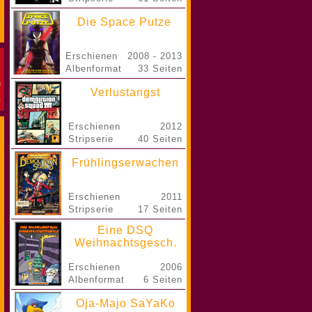
Die Space Putze
Erschienen
2008 - 2013
Albenformat
33 Seiten
Verlustangst
Erschienen
2012
Stripserie
40 Seiten
Frühlingserwachen
Erschienen
2011
Stripserie
17 Seiten
Eine DSQ
Weihnachtsgesch.
Erschienen
2006
Albenformat
6 Seiten
Oja-Majo SaYaKo