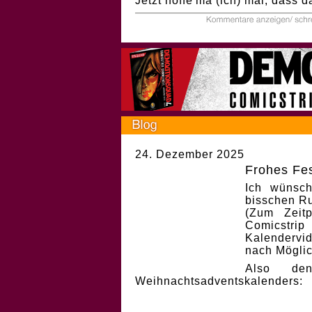
Jetzt hoffe'ma (ich) mal, dass d
24. Dezember 2025
Frohes Fes
Ich wünsch
bisschen Ru
(Zum Zeit
Comicstri
Kalendervi
nach Möglic
Also de
Weihnachtsadventskalenders: