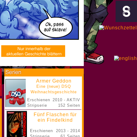
Armer Geddon
Eine (neue) DSQ
Weihnachtsgeschichte
Erschienen
2010 - AKTIV
Stripserie
152 Seiten
Fünf Flaschen für
ein Findelkind
Erschienen
2013 - 2014
Stripserie
61 Seiten