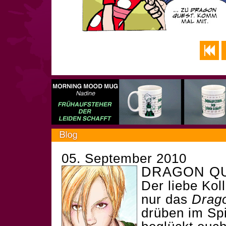
05. September 2010
DRAGON QU
Der liebe Ko
nur das
Drag
drüben im
Sp