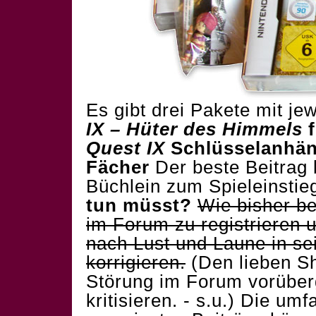
Es gibt drei Pakete mit jew
IX – Hüter des Himmels
Quest IX
Schlüsselanhä
Fächer
Der beste Beitrag
Büchlein zum Spieleinsti
tun müsst?
Wie bisher be
im Forum zu registrieren 
nach Lust und Laune in s
korrigieren.
(Den lieben Sh
Störung im Forum vorüber
kritisieren. - s.u.) Die um