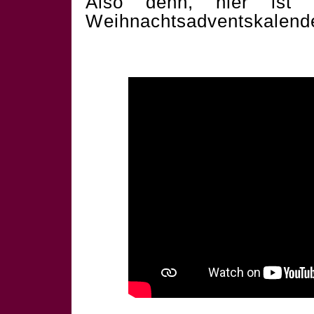
Also denn, hier ist 
Weihnachtsadventskalend