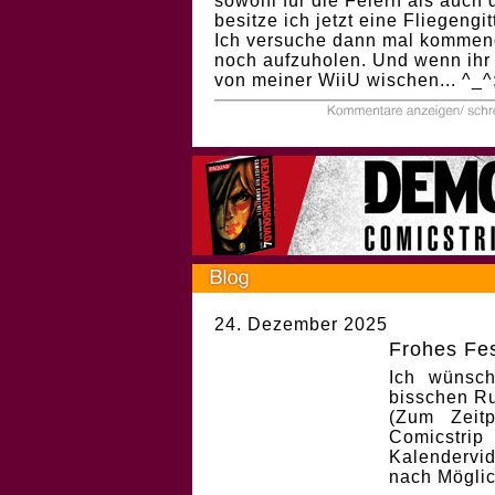
sowohl für die Feiern als auch 
besitze ich jetzt eine Fliegengitt
Ich versuche dann mal kommend
noch aufzuholen. Und wenn ihr 
von meiner WiiU wischen... ^_^
24. Dezember 2025
Frohes Fes
Ich wünsch
bisschen Ru
(Zum Zeit
Comicstri
Kalendervi
nach Möglic