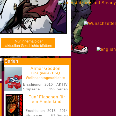
Armer Geddon
Eine (neue) DSQ
Weihnachtsgeschichte
Erschienen
2010 - AKTIV
Stripserie
152 Seiten
Fünf Flaschen für
ein Findelkind
Erschienen
2013 - 2014
Stripserie
61 Seiten