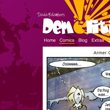
Armer G