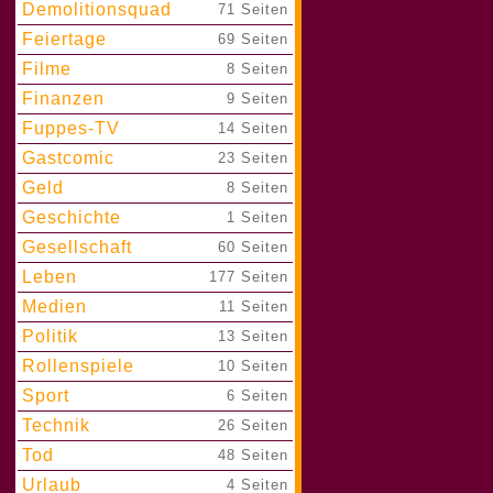
Demolitionsquad
|
71 Seiten
Feiertage
|
69 Seiten
Filme
|
8 Seiten
Finanzen
|
9 Seiten
Fuppes-TV
|
14 Seiten
Gastcomic
|
23 Seiten
Geld
|
8 Seiten
Geschichte
|
1 Seiten
Gesellschaft
|
60 Seiten
Leben
|
177 Seiten
Medien
|
11 Seiten
Politik
|
13 Seiten
Rollenspiele
|
10 Seiten
Sport
|
6 Seiten
Technik
|
26 Seiten
Tod
|
48 Seiten
Urlaub
|
4 Seiten