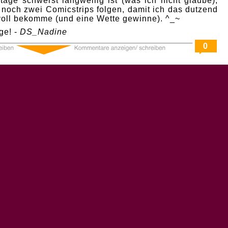
age schwerst langweilig ist (was ich nicht glaube),
 noch zwei Comicstrips folgen, damit ich das dutzend
 voll bekomme (und eine Wette gewinne). ^_~
ge! -
DS_Nadine
0