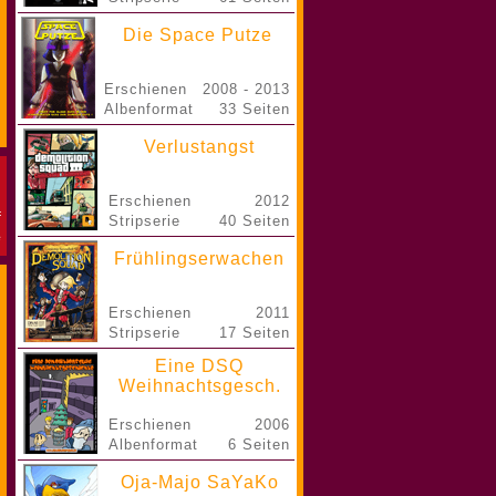
Die Space Putze
Erschienen
2008 - 2013
Albenformat
33 Seiten
Verlustangst
Erschienen
2012
Stripserie
40 Seiten
Frühlingserwachen
Erschienen
2011
Stripserie
17 Seiten
Eine DSQ
Weihnachtsgesch.
Erschienen
2006
Albenformat
6 Seiten
Oja-Majo SaYaKo