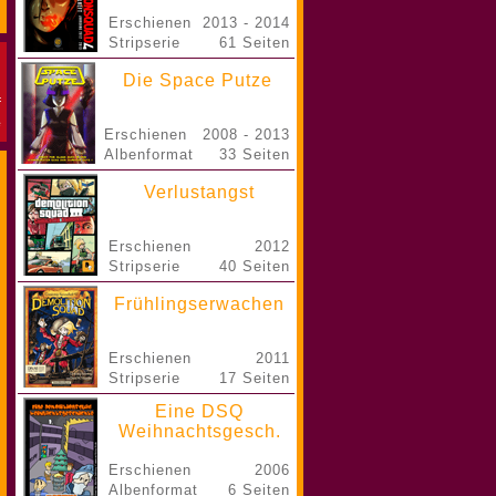
Erschienen
2013 - 2014
Stripserie
61 Seiten
Die Space Putze
Erschienen
2008 - 2013
Albenformat
33 Seiten
Verlustangst
Erschienen
2012
Stripserie
40 Seiten
Frühlingserwachen
Erschienen
2011
Stripserie
17 Seiten
Eine DSQ
Weihnachtsgesch.
Erschienen
2006
Albenformat
6 Seiten