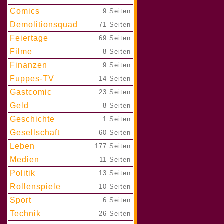
Comics
|
9 Seiten
Demolitionsquad
|
71 Seiten
Feiertage
|
69 Seiten
Filme
|
8 Seiten
Finanzen
|
9 Seiten
Fuppes-TV
|
14 Seiten
Gastcomic
|
23 Seiten
Geld
|
8 Seiten
Geschichte
|
1 Seiten
Gesellschaft
|
60 Seiten
Leben
|
177 Seiten
Medien
|
11 Seiten
Politik
|
13 Seiten
Rollenspiele
|
10 Seiten
Sport
|
6 Seiten
Technik
|
26 Seiten