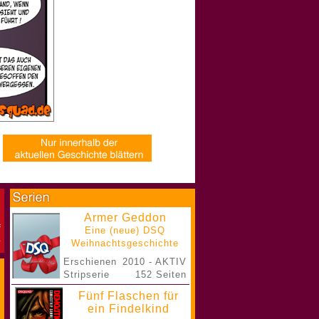
Armer Geddon
Eine (neue) DSQ
Weihnachtsgeschichte
Erschienen
2010 - AKTIV
Stripserie
152 Seiten
Fünf Flaschen für
ein Findelkind