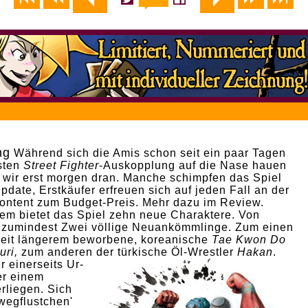
ng
Während sich die Amis schon seit ein paar Tagen
sten
Street Fighter
-Auskopplung auf die Nase hauen
d wir erst morgen dran. Manche schimpfen das Spiel
pdate, Erstkäufer erfreuen sich auf jeden Fall an der
ontent zum Budget-Preis. Mehr dazu im
Review.
em bietet das Spiel zehn neue Charaktere. Von
 zumindest Zwei völlige Neuankömmlinge. Zum einen
seit längerem beworbene, koreanische
Tae Kwon Do
uri,
zum anderen der türkische Öl-Wrestler
Hakan
.
r einerseits Ur-
er einem
rliegen. Sich
wegflustchen'