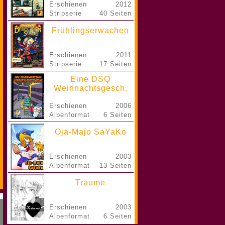
Erschienen
2012
Stripserie
40 Seiten
Frühlingserwachen
Erschienen
2011
Stripserie
17 Seiten
Eine DSQ
Weihnachtsgesch.
Erschienen
2006
Albenformat
6 Seiten
Oja-Majo SaYaKo
Erschienen
2003
Albenformat
13 Seiten
Träume
Erschienen
2003
Albenformat
6 Seiten