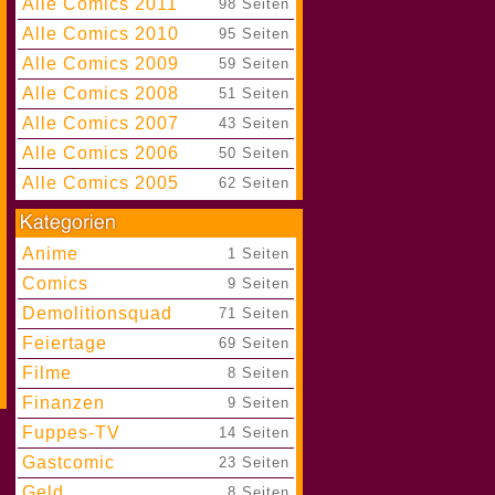
Alle Comics 2011
|
98 Seiten
Alle Comics 2010
|
95 Seiten
Alle Comics 2009
|
59 Seiten
Alle Comics 2008
|
51 Seiten
Alle Comics 2007
|
43 Seiten
Alle Comics 2006
|
50 Seiten
Alle Comics 2005
|
62 Seiten
Anime
|
1 Seiten
Comics
|
9 Seiten
Demolitionsquad
|
71 Seiten
Feiertage
|
69 Seiten
Filme
|
8 Seiten
Finanzen
|
9 Seiten
Fuppes-TV
|
14 Seiten
Gastcomic
|
23 Seiten
Geld
|
8 Seiten