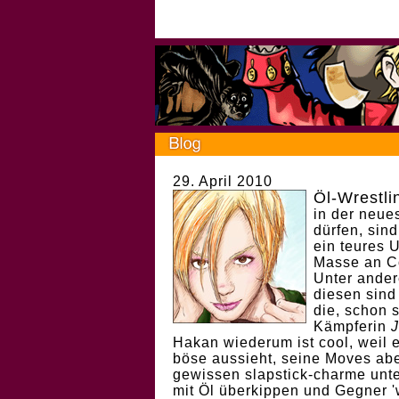
29. April 2010
Öl-Wrestli
in der neue
dürfen, sin
ein teures U
Masse an C
Unter ander
diesen sind
die, schon 
Kämpferin
J
Hakan wiederum ist cool, weil e
böse aussieht, seine Moves ab
gewissen slapstick-charme unte
mit Öl überkippen und Gegner '