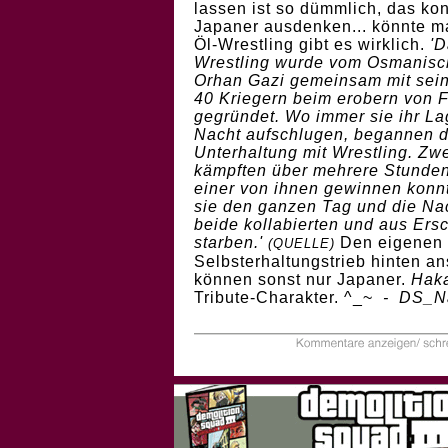
lassen ist so dümmlich, das kon
Japaner ausdenken... könnte m
Öl-Wrestling gibt es wirklich.
'D
Wrestling wurde vom Osmanisc
Orhan Gazi gemeinsam mit sei
40 Kriegern beim erobern von 
gegründet. Wo immer sie ihr Lag
Nacht aufschlugen, begannen d
Unterhaltung mit Wrestling. Zw
kämpften über mehrere Stunde
einer von ihnen gewinnen konn
sie den ganzen Tag und die Nac
beide kollabierten und aus Ers
starben.'
Den eigenen
(
QUELLE)
Selbsterhaltungstrieb hinten an
können sonst nur Japaner.
Hak
Tribute-Charakter. ^_~
- DS_N