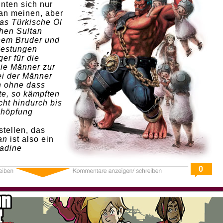
nten sich nur
an meinen, aber
as Türkische Öl
hen Sultan
nem Bruder und
Festungen
er für die
ie Männer zur
ei der Männer
n ohne dass
te, so kämpften
ht hindurch bis
chöpfung
stellen, das
an
ist also ein
adine
0