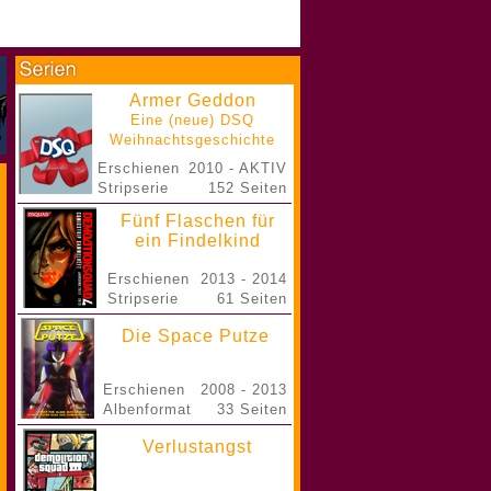
Armer Geddon
Eine (neue) DSQ
Weihnachtsgeschichte
Erschienen
2010 - AKTIV
Stripserie
152 Seiten
Fünf Flaschen für
ein Findelkind
Erschienen
2013 - 2014
Stripserie
61 Seiten
Die Space Putze
Erschienen
2008 - 2013
Albenformat
33 Seiten
Verlustangst