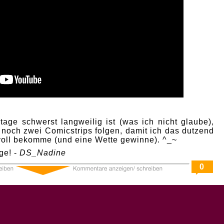
age schwerst langweilig ist (was ich nicht glaube),
 noch zwei Comicstrips folgen, damit ich das dutzend
 voll bekomme (und eine Wette gewinne). ^_~
ge! -
DS_Nadine
0