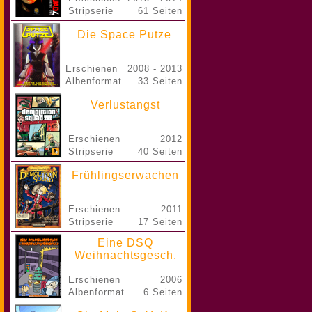
Stripserie
61 Seiten
Die Space Putze
Erschienen
2008 - 2013
Albenformat
33 Seiten
Verlustangst
Erschienen
2012
Stripserie
40 Seiten
Frühlingserwachen
Erschienen
2011
Stripserie
17 Seiten
Eine DSQ
Weihnachtsgesch.
Erschienen
2006
Albenformat
6 Seiten