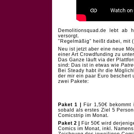
Demolitionsquad.de lebt ab 
versorgt.
"Regelmäßig" heißt dabei, mit 
Neu ist jetzt aber eine neue M
einer Art Crowdfunding zu unter
Das Ganze läuft via der Plattf
sind: Das ist in etwas wie
Patr
Bei Steady habt ihr die Möglic
der mir ein paar Euro beschert
zwei Pakete:
Paket 1 |
Für 1,50€ bekommt i
sobald als erstes Ziel 5 Perso
Comicstrip im Monat.
Paket 2 |
Für 50€ wird derjenig
Comics im Monat, inkl. Namens
Zeichnung des jeweiligen Comic