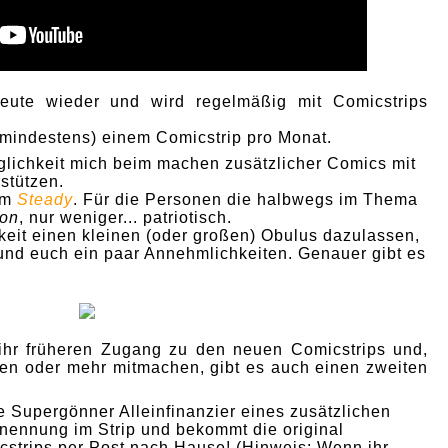
heute wieder und wird regelmäßig mit Comicstrips
(mindestens) einem Comicstrip pro Monat.
öglichkeit mich beim machen zusätzlicher Comics mit
stützen.
orm
Steady
. Für die Personen die halbwegs im Thema
eon
, nur weniger... patriotisch.
hkeit einen kleinen (oder großen) Obulus dazulassen,
 und euch ein paar Annehmlichkeiten. Genauer gibt es
hr früheren Zugang zu den neuen Comicstrips und,
nen oder mehr mitmachen, gibt es auch einen zweiten
e Supergönner Alleinfinanzier eines zusätzlichen
nennung im Strip und bekommt die original
strips per Post nach Hause! (Hinweis: Wenn ihr