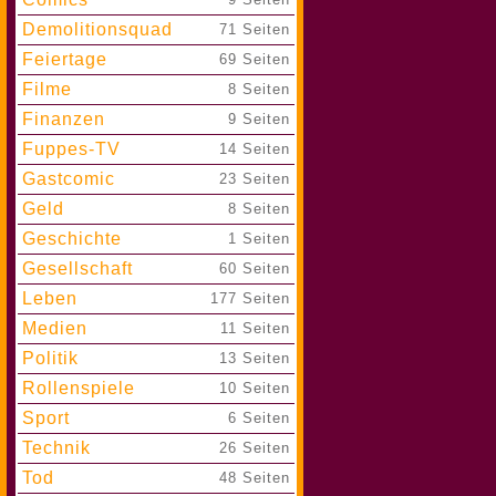
Demolitionsquad
|
71 Seiten
Feiertage
|
69 Seiten
Filme
|
8 Seiten
Finanzen
|
9 Seiten
Fuppes-TV
|
14 Seiten
Gastcomic
|
23 Seiten
Geld
|
8 Seiten
Geschichte
|
1 Seiten
Gesellschaft
|
60 Seiten
Leben
|
177 Seiten
Medien
|
11 Seiten
Politik
|
13 Seiten
Rollenspiele
|
10 Seiten
Sport
|
6 Seiten
Technik
|
26 Seiten
Tod
|
48 Seiten