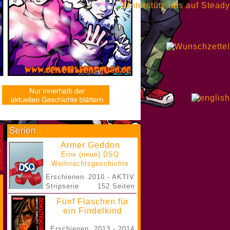
Armer Geddon
Eine (neue) DSQ
Weihnachtsgeschichte
Erschienen
2010 - AKTIV
Stripserie
152 Seiten
Fünf Flaschen für
ein Findelkind
Erschienen
2013 - 2014