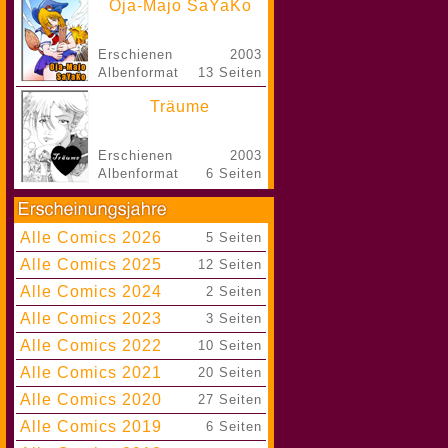
Oja-Majo SaYaKo
Erschienen
2003
Albenformat
13 Seiten
Träume
Erschienen
2003
Albenformat
6 Seiten
Alle Comics 2026
|
5 Seiten
Alle Comics 2025
|
12 Seiten
Alle Comics 2024
|
2 Seiten
Alle Comics 2023
|
3 Seiten
Alle Comics 2022
|
10 Seiten
Alle Comics 2021
|
20 Seiten
Alle Comics 2020
|
27 Seiten
Alle Comics 2019
|
6 Seiten