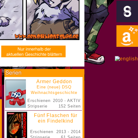
Armer Geddon
Eine (neue) DSQ
Weihnachtsgeschichte
Erschienen
2010 - AKTIV
Stripserie
152 Seiten
Fünf Flaschen für
ein Findelkind
Erschienen
2013 - 2014
Stripserie
61 Seiten