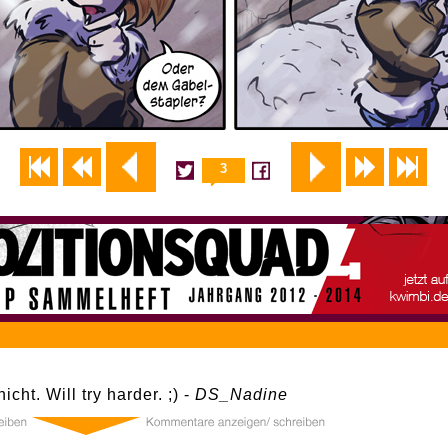
3
icht. Will try harder. ;) -
DS_Nadine
3