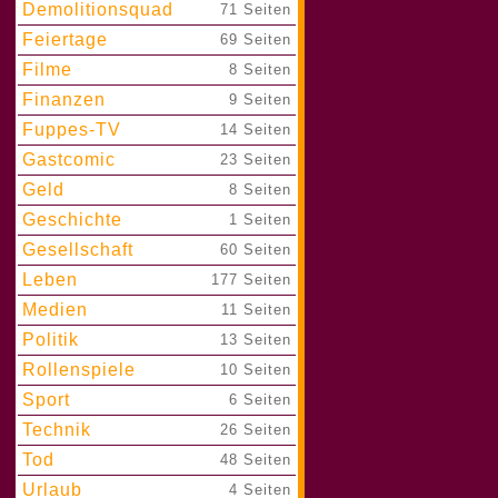
Demolitionsquad
|
71 Seiten
Feiertage
|
69 Seiten
Filme
|
8 Seiten
Finanzen
|
9 Seiten
Fuppes-TV
|
14 Seiten
Gastcomic
|
23 Seiten
Geld
|
8 Seiten
Geschichte
|
1 Seiten
Gesellschaft
|
60 Seiten
Leben
|
177 Seiten
Medien
|
11 Seiten
Politik
|
13 Seiten
Rollenspiele
|
10 Seiten
Sport
|
6 Seiten
Technik
|
26 Seiten
Tod
|
48 Seiten
Urlaub
|
4 Seiten