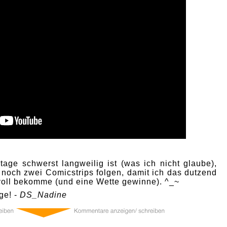
age schwerst langweilig ist (was ich nicht glaube),
 noch zwei Comicstrips folgen, damit ich das dutzend
 voll bekomme (und eine Wette gewinne). ^_~
ge! -
DS_Nadine
0