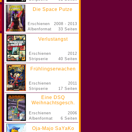
Die Space Putze
Erschienen
2008 - 2013
Albenformat
33 Seiten
Verlustangst
Erschienen
2012
Stripserie
40 Seiten
Frühlingserwachen
Erschienen
2011
Stripserie
17 Seiten
Eine DSQ
Weihnachtsgesch.
Erschienen
2006
Albenformat
6 Seiten
Oja-Majo SaYaKo