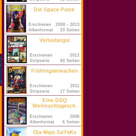
Die Space Putze
Erschienen
2008 - 2013
Albenformat
33 Seiten
Verlustangst
Erschienen
2012
Stripserie
40 Seiten
Frühlingserwachen
Erschienen
2011
Stripserie
17 Seiten
Eine DSQ
Weihnachtsgesch.
Erschienen
2006
Albenformat
6 Seiten
Oja-Majo SaYaKo