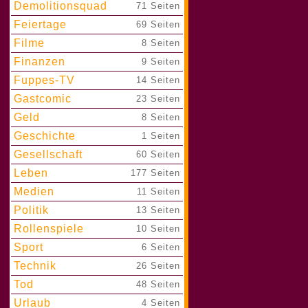
Demolitionsquad
|
71 Seiten
Feiertage
|
69 Seiten
Filme
|
8 Seiten
Finanzen
|
9 Seiten
Fuppes-TV
|
14 Seiten
Gastcomic
|
23 Seiten
Geld
|
8 Seiten
Geschichte
|
1 Seiten
Gesellschaft
|
60 Seiten
Leben
|
177 Seiten
Medien
|
11 Seiten
Politik
|
13 Seiten
Rollenspiele
|
10 Seiten
Sport
|
6 Seiten
Technik
|
26 Seiten
Tod
|
48 Seiten
Urlaub
|
4 Seiten