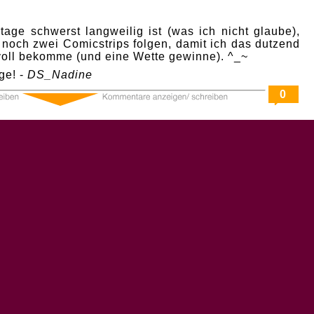
age schwerst langweilig ist (was ich nicht glaube),
 noch zwei Comicstrips folgen, damit ich das dutzend
 voll bekomme (und eine Wette gewinne). ^_~
ge! -
DS_Nadine
0