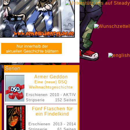
Armer Geddon
Eine (neue) DSQ
Weihnachtsgeschichte
Erschienen
2010 - AKTIV
Stripserie
152 Seiten
Fünf Flaschen für
ein Findelkind
Erschienen
2013 - 2014
Stripserie
61 Seiten