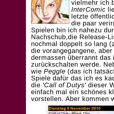
vielmehr ich 
InterComic
li
letzte öffent
die paar veri
Spielen bin ich nahezu du
Nachschub,die Release-Li
nochmal doppelt so lang 
die vorangegangene, aber 
dermassen überrannt das 
zurückschalten werde. Ne
wie
Peggle
(das ich tatsäc
Spiele dafür das ich es ka
die
'Call of Dutys'
dieser W
einfach mal ein schönes k
vorstellen. Aber kommen w