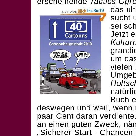
erscheinende
Tactics Ogr
das ul
sucht
sei sc
Jetzt e
Kultur
grand
um das
vielen
Umgeb
Holtsc
natürli
Buch e
deswegen und weil, wenn ih
paar Cent daran verdiente.
an einen guten Zweck, näm
„Sicherer Start - Chancen 