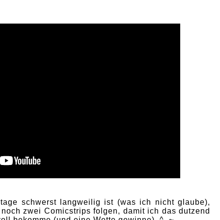
age schwerst langweilig ist (was ich nicht glaube),
 noch zwei Comicstrips folgen, damit ich das dutzend
 voll bekomme (und eine Wette gewinne). ^_~