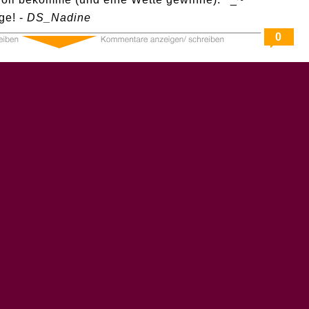
ge! -
DS_Nadine
0