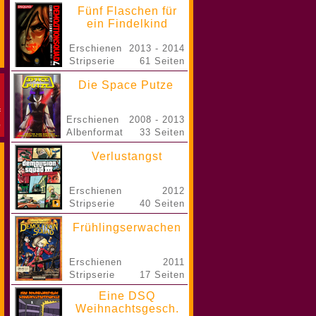
Fünf Flaschen für
ein Findelkind
Erschienen
2013 - 2014
Stripserie
61 Seiten
Die Space Putze
Erschienen
2008 - 2013
Albenformat
33 Seiten
Verlustangst
Erschienen
2012
Stripserie
40 Seiten
Frühlingserwachen
Erschienen
2011
Stripserie
17 Seiten
Eine DSQ
Weihnachtsgesch.