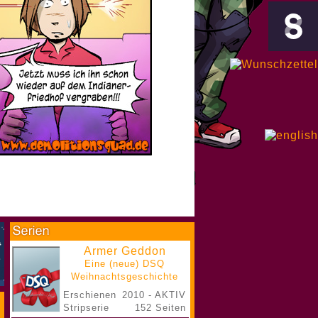
Armer Geddon
Eine (neue) DSQ
Weihnachtsgeschichte
Erschienen
2010 - AKTIV
Stripserie
152 Seiten