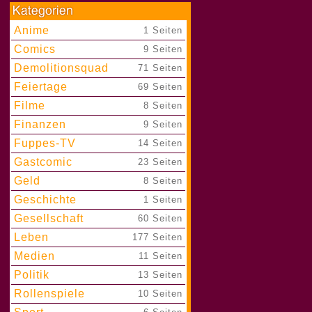
Anime
|
1 Seiten
Comics
|
9 Seiten
Demolitionsquad
|
71 Seiten
Feiertage
|
69 Seiten
Filme
|
8 Seiten
Finanzen
|
9 Seiten
Fuppes-TV
|
14 Seiten
Gastcomic
|
23 Seiten
Geld
|
8 Seiten
Geschichte
|
1 Seiten
Gesellschaft
|
60 Seiten
Leben
|
177 Seiten
Medien
|
11 Seiten
Politik
|
13 Seiten
Rollenspiele
|
10 Seiten