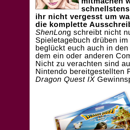
mitmachen w
schnellstens
ihr nicht vergesst um wa
die komplette Ausschre
ShenLon
g schreibt nicht 
Spieletagebuch drüben i
beglückt euch auch in d
dem ein oder anderen Comi
Nicht zu verachten sind a
Nintendo bereitgestellten 
Dragon Quest IX
Gewinnsp