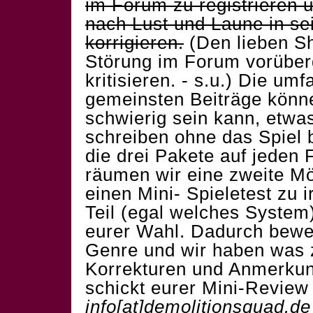
im Forum zu registrieren 
nach Lust und Laune in s
korrigieren.
(Den lieben Sh
Störung im Forum vorüber
kritisieren. - s.u.) Die um
gemeinsten Beiträge könn
schwierig sein kann, etwa
schreiben ohne das Spiel b
die drei Pakete auf jeden 
räumen wir eine zweite Mög
einen Mini- Spieletest zu
Teil (egal welches Syste
eurer Wahl. Dadurch beweis
Genre und wir haben was 
Korrekturen und Anmerk
schickt eurer Mini-Review
info[at]demolitionsquad.de