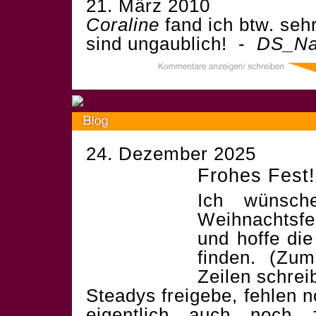
21. März 2010
Coraline
fand ich btw. seh
sind ungaublich! -
DS_Na
24. Dezember 2025
Frohes Fest!
Ich wünsch
Weihnachtsf
und hoffe die
finden. (Zum
Zeilen schrei
Steadys freigebe, fehlen 
eigentlich auch noch 