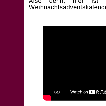
Also denn, hier ist 
Weihnachtsadventskalend